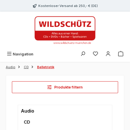
alt springen
Kostenloser Versand ab 250,- € (DE)
Du hast 0 Produk
Navigation
Audio
CD
Belletristik
Produkte filtern
Audio
CD