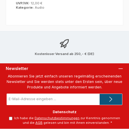
UVP/VK:
12,00 €
Kategorie:
Audio
Kostenloser Versand ab 250,- € (DE)
Newsletter
Abonnieren Sie jetzt einfach unseren regelmäßig erscheinenden
Newsletter und Sie werden stets unter den Ersten sein, über neue
Produkte und Angebote informiert werden.
E-
Mail-
Adresse
*
Datenschutz
Ich habe die
Datenschutzbestimmungen
zur Kenntnis genommen
und die
AGB
gelesen und bin mit ihnen einverstanden.
*