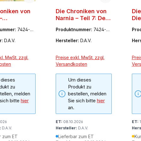
roniken von
Die Chroniken von
Die
–
Narnia – Teil 7: Der
Die
tausgabe
letzte ...
(Te
nummer:
7424-42
Produktnummer:
7424-4
Pro
034-1
03-1
r:
D.A.V.
Hersteller:
D.A.V.
Hers
l. MwSt. zzgl.
Preise exkl. MwSt. zzgl.
Prei
osten
Versandkosten
Ver
dieses
Um dieses
dukt zu
Produkt zu
tellen, melden
bestellen, melden
 sich bitte
hier
Sie sich bitte
hier
an.
2026
ET:
08.10.2026
ET:
1
:
D.A.V.
Hersteller:
D.A.V.
Hers
r zum ET
Lieferbar zum ET
Kur