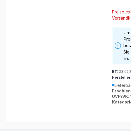
Preise exk
Versandk
Um 
Pro
bes
Sie
an.
ET:
23.09.
Hersteller
Lieferba
Erschien
UVP/VK:
Kategori