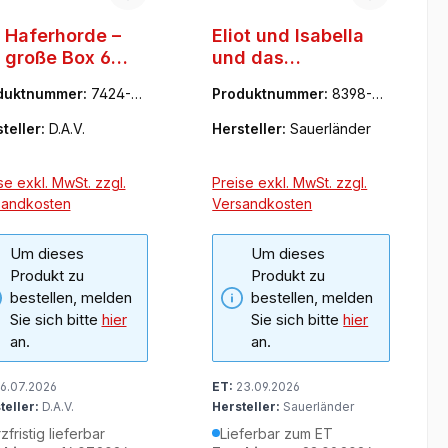
 Haferhorde –
Eliot und Isabella
 große Box 6
und das
il 16-18)
geheimnisvolle
duktnummer:
7424-42
Produktnummer:
8398-43
Unge...
45-1
teller:
D.A.V.
Hersteller:
Sauerländer
se exkl. MwSt. zzgl.
Preise exkl. MwSt. zzgl.
sandkosten
Versandkosten
Um dieses
Um dieses
Produkt zu
Produkt zu
bestellen, melden
bestellen, melden
Sie sich bitte
hier
Sie sich bitte
hier
an.
an.
6.07.2026
ET:
23.09.2026
teller:
D.A.V.
Hersteller:
Sauerländer
zfristig lieferbar
Lieferbar zum ET