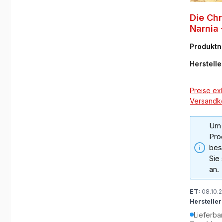
Die Ch
Narnia 
Gesam
Produkt
52-9
Herstelle
Preise exk
Versandk
Um 
Pro
bes
Sie
an.
ET:
08.10.
Hersteller
Lieferba