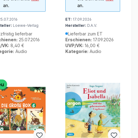
an.
an.
5.07.2016
ET:
17.09.2026
teller:
Loewe-Verlag
Hersteller:
D.A.V.
zfristig lieferbar
Lieferbar zum ET
chienen:
25.07.2016
Erschienen:
17.09.2026
/VK:
8,40 €
UVP/VK:
16,00 €
egorie:
Audio
Kategorie:
Audio
eu