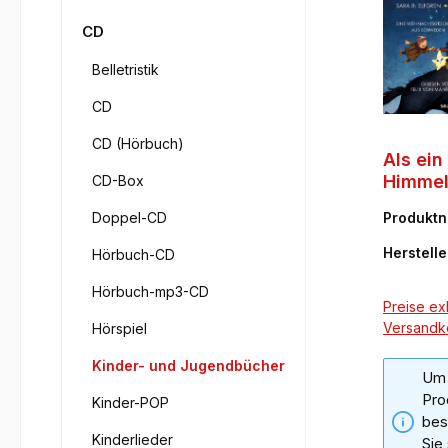
CD
Belletristik
CD
CD (Hörbuch)
Als ein
Himmel 
CD-Box
Doppel-CD
Produkt
442-7
Herstelle
Hörbuch-CD
Hörbuch-mp3-CD
Preise exk
Versandk
Hörspiel
Kinder- und Jugendbücher
Um 
Pro
Kinder-POP
bes
Kinderlieder
Sie