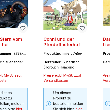
 Stern vom
Conni und der
Das
fiel
Pferdeflüsterhof
Li
nummer:
8398-4
Produktnummer:
7456-05
Pro
66-2
70-
r:
Sauerländer
Hersteller:
Silberfisch
Hers
(Hörbuch Hamburg)
l. MwSt. zzgl.
Preise exkl. MwSt. zzgl.
Prei
osten
Versandkosten
Ver
dieses
Um dieses
dukt zu
Produkt zu
tellen, melden
bestellen, melden
 sich bitte
hier
Sie sich bitte
hier