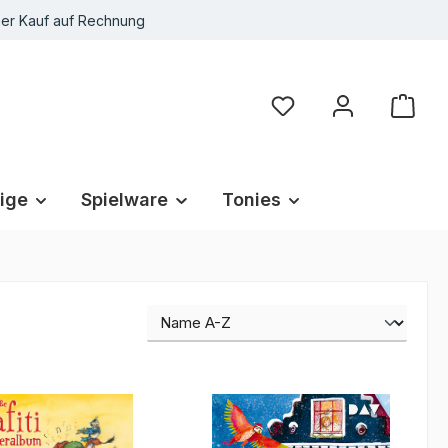
r Kauf auf Rechnung
Du hast 0 Produkte au
ige
Spielware
Tonies