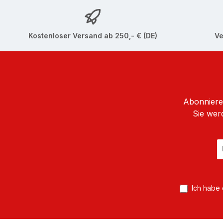
Kostenloser Versand ab 250,- € (DE)
Ve
Abonnieren
Sie wer
E
Ma
A
*
Ich habe