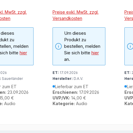
l. MwSt. zzgl.
Preise exkl. MwSt. zzgl.
Prei
osten
Versandkosten
Ver
dieses
Um dieses
dukt zu
Produkt zu
tellen, melden
bestellen, melden
 sich bitte
hier
Sie sich bitte
hier
an.
2026
ET:
17.09.2026
ET:
2
:
Sauerländer
Hersteller:
D.A.V.
Hers
r zum ET
Lieferbar zum ET
Lie
en:
23.09.2026
Erschienen:
17.09.2026
Ers
15,00 €
UVP/VK:
14,00 €
UVP
e:
Audio
Kategorie:
Audio
Kat