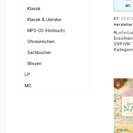
an.
Klassik
ET:
23.09.
Klassik & Literatur
Hersteller
MP3-CD (Hörbuch)
Lieferba
Erschien
Ohrwürmchen
UVP/VK:
Kategori
Sachbücher
Wissen
LP
MC