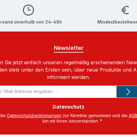
rsand innerhalb von 24-48h
Mindestbestellwer
Newsletter
 Sie jetzt einfach unseren regelmäßig erscheinenden New
den stets unter den Ersten sein, über neue Produkte und 
informiert werden.
-
il-
dresse
Datenschutz
 die
Datenschutzbestimmungen
zur Kenntnis genommen und die
AG
bin mit ihnen einverstanden.
*