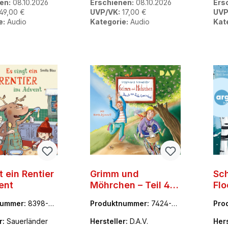
en:
08.10.2026
Erschienen:
08.10.2026
Ers
49,00 €
UVP/VK:
17,00 €
UVP
e:
Audio
Kategorie:
Audio
Kat
t ein Rentier
Grimm und
Sc
ent
Möhrchen – Teil 4:
Fl
Besuch von Tante
ist
nummer:
8398-43
Produktnummer:
7424-41
Pro
...
47-8
40-
r:
Sauerländer
Hersteller:
D.A.V.
Hers