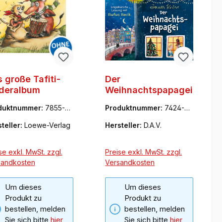
 große Tafiti-
Der
ederalbum
Weihnachtspapagei
duktnummer:
7855-86
Produktnummer:
7424-33
9
75-6
teller:
Loewe-Verlag
Hersteller:
D.A.V.
se exkl. MwSt. zzgl.
Preise exkl. MwSt. zzgl.
sandkosten
Versandkosten
Um dieses
Um dieses
Produkt zu
Produkt zu
bestellen, melden
bestellen, melden
Sie sich bitte
hier
Sie sich bitte
hier