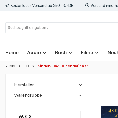
Kostenloser Versand ab 250,- € (DE)
Versand innerh
springen
Zur Hauptnavigation springen
Home
Audio
Buch
Filme
Neuh
Audio
CD
Kinder- und Jugendbücher
Hersteller
Warengruppe
Audio