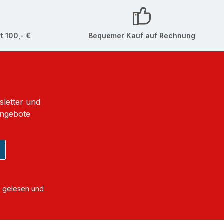
t 100,- €
Bequemer Kauf auf Rechnung
sletter und
Angebote
B
gelesen und