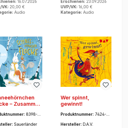
chienen:
16.07.2026
Erschienen:
23.09.2026
/VK:
20,00 €
UVP/VK:
16,00 €
egorie:
Audio
Kategorie:
Audio
hneehörnchen
Wer spinnt,
ocke – Zusammen
gewinnt!
 man wenig...
duktnummer:
8398-43
Produktnummer:
7424-41
6
99-7
teller:
Sauerländer
Hersteller:
D.A.V.