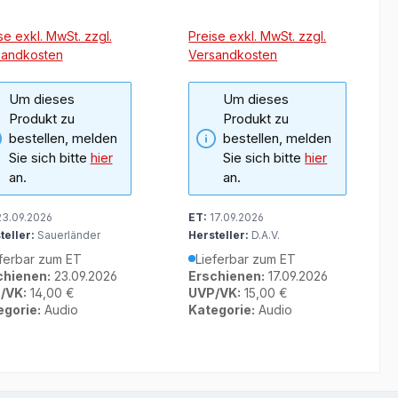
se exkl. MwSt. zzgl.
Preise exkl. MwSt. zzgl.
sandkosten
Versandkosten
Um dieses
Um dieses
Produkt zu
Produkt zu
bestellen, melden
bestellen, melden
Sie sich bitte
hier
Sie sich bitte
hier
an.
an.
3.09.2026
ET:
17.09.2026
teller:
Sauerländer
Hersteller:
D.A.V.
ferbar zum ET
Lieferbar zum ET
chienen:
23.09.2026
Erschienen:
17.09.2026
/VK:
14,00 €
UVP/VK:
15,00 €
egorie:
Audio
Kategorie:
Audio