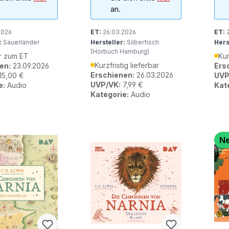
an.
2026
ET:
26.03.2026
ET:
2
:
Sauerländer
Hersteller:
Silberfisch
Hers
(Hörbuch Hamburg)
r zum ET
Kur
Kurzfristig lieferbar
en:
23.09.2026
Ers
Erschienen:
26.03.2026
15,00 €
UVP
UVP/VK:
7,99 €
e:
Audio
Kat
Kategorie:
Audio
N