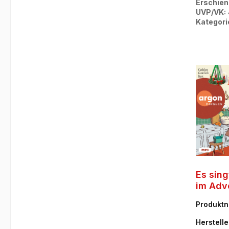
Erschien
UVP/VK:
Kategori
Es sing
im Adv
Produkt
46-8
Herstelle