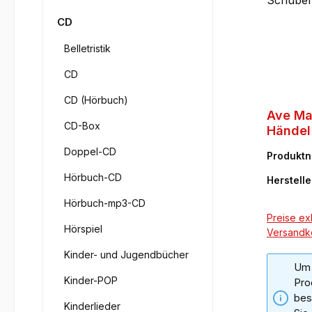
CD
Belletristik
CD
CD (Hörbuch)
Ave Ma
CD-Box
Händel 
Schube
Doppel-CD
Produkt
2
Hörbuch-CD
Herstelle
Hörbuch-mp3-CD
Preise exk
Hörspiel
Versandk
Kinder- und Jugendbücher
Um 
Kinder-POP
Pro
bes
Kinderlieder