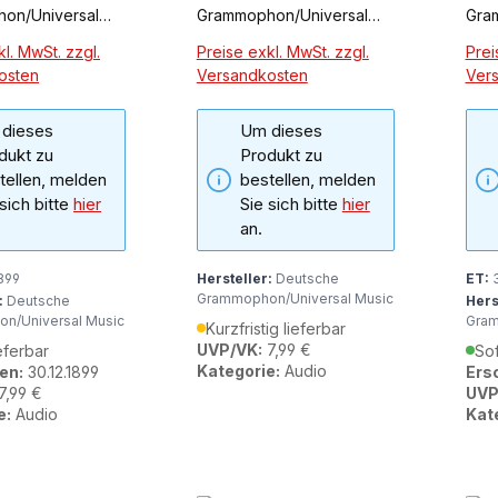
on/Universal
Grammophon/Universal
Gra
Music
Mus
l. MwSt. zzgl.
Preise exkl. MwSt. zzgl.
Prei
osten
Versandkosten
Ver
dieses
Um dieses
dukt zu
Produkt zu
tellen, melden
bestellen, melden
 sich bitte
hier
Sie sich bitte
hier
an.
899
Hersteller:
Deutsche
ET:
3
Grammophon/Universal Music
:
Deutsche
Hers
n/Universal Music
Gram
Kurzfristig lieferbar
UVP/VK:
7,99 €
eferbar
Sof
Kategorie:
Audio
en:
30.12.1899
Ers
7,99 €
UVP
e:
Audio
Kat