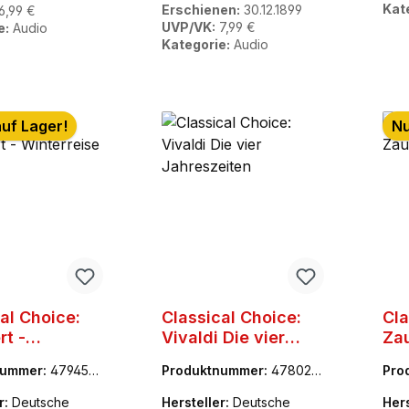
Kat
Erschienen:
30.12.1899
6,99 €
UVP/VK:
7,99 €
e:
Audio
Kategorie:
Audio
auf Lager!
Nu
al Choice:
Classical Choice:
Cla
rt -
Vivaldi Die vier
Zau
reise
Jahreszeiten
Pan
nummer:
479455-
Produktnummer:
478024
Pro
-5
0
r:
Deutsche
Hersteller:
Deutsche
Hers