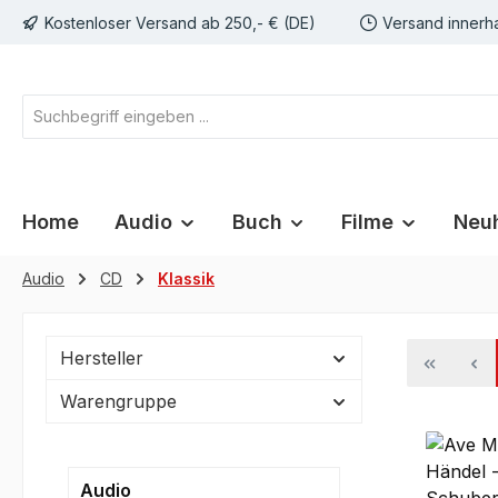
Kostenloser Versand ab 250,- € (DE)
Versand innerh
springen
Zur Hauptnavigation springen
Home
Audio
Buch
Filme
Neuh
Audio
CD
Klassik
Hersteller
Warengruppe
Audio