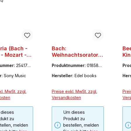
ria (Bach -
Bach:
Bee
- Mozart -
Weihnachtsoratoriu
Kin
rt)
m
nummer:
2541783
Produktnummer:
0185802
Pro
BC
66-1
r:
Sony Music
Hersteller:
Edel books
Hers
l. MwSt. zzgl.
Preise exkl. MwSt. zzgl.
Prei
osten
Versandkosten
Ver
dieses
Um dieses
dukt zu
Produkt zu
tellen, melden
bestellen, melden