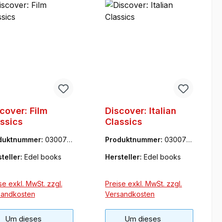
cover: Film
Discover: Italian
ssics
Classics
duktnummer:
0300716
Produktnummer:
030071
7BC
teller:
Edel books
Hersteller:
Edel books
se exkl. MwSt. zzgl.
Preise exkl. MwSt. zzgl.
sandkosten
Versandkosten
Um dieses
Um dieses