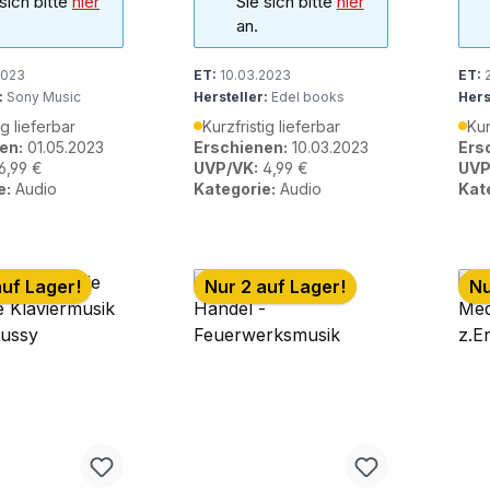
 sich bitte
hier
Sie sich bitte
hier
an.
2023
ET:
10.03.2023
ET:
2
:
Sony Music
Hersteller:
Edel books
Hers
ig lieferbar
Kurzfristig lieferbar
Kur
en:
01.05.2023
Erschienen:
10.03.2023
Ers
6,99 €
UVP/VK:
4,99 €
UVP
e:
Audio
Kategorie:
Audio
Kat
auf Lager!
Nur 2 auf Lager!
Nu