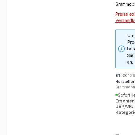
Grammoph
Music
Preise exk
Versandk
Um 
Pro
bes
Sie
an.
ET:
30.12.1
Hersteller
Grammopho
Sofort li
Erschien
UVP/VK:
Kategori