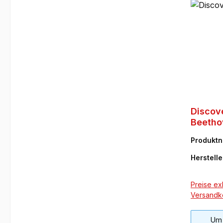
Discov
Beetho
Produkt
BC
Herstelle
Preise exk
Versandk
Um 