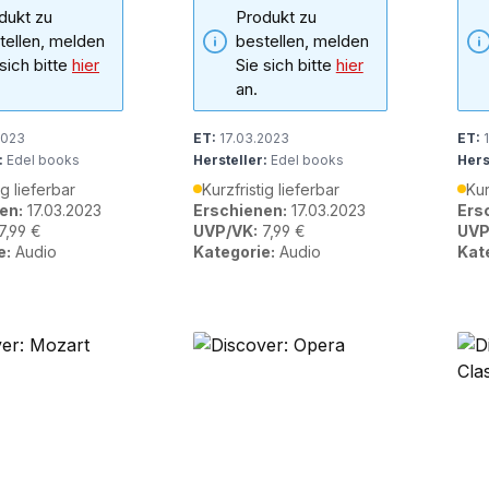
dukt zu
Produkt zu
tellen, melden
bestellen, melden
 sich bitte
hier
Sie sich bitte
hier
an.
2023
ET:
17.03.2023
ET:
1
:
Edel books
Hersteller:
Edel books
Hers
ig lieferbar
Kurzfristig lieferbar
Kur
en:
17.03.2023
Erschienen:
17.03.2023
Ers
7,99 €
UVP/VK:
7,99 €
UVP
e:
Audio
Kategorie:
Audio
Kat