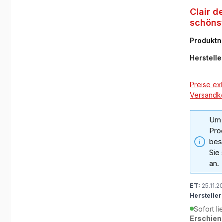
Clair d
schöns
Klavie
Produkt
Debus
2
Herstelle
Preise exk
Versandk
Um 
Pro
bes
Sie
an.
ET:
25.11.2
Hersteller
Sofort li
Erschien