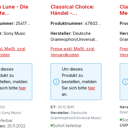
e Lune - Die
Classical Choice:
Cla
te
Händel -
Med
rmusik von
Feuerwerksmusik
z.
nummer:
2541770
Produktnummer:
478024
Pro
sy
-3
9
r:
Sony Music
Hersteller:
Deutsche
Hers
Grammophon/Universal
Gra
Music
Mus
l. MwSt. zzgl.
Preise exkl. MwSt. zzgl.
Prei
osten
Versandkosten
Ver
dieses
Um dieses
dukt zu
Produkt zu
tellen, melden
bestellen, melden
 sich bitte
hier
Sie sich bitte
hier
an.
022
ET:
30.12.1899
Hers
Gram
:
Sony Music
Hersteller:
Deutsche
Grammophon/Universal Music
Sof
eferbar
UVP
Sofort lieferbar
en:
25.11.2022