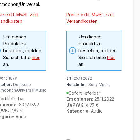
mmophon/Universal
ic
se exkl. MwSt. zzgl.
Preise exkl. MwSt. zzgl.
sandkosten
Versandkosten
Um dieses
Um dieses
Produkt zu
Produkt zu
bestellen, melden
bestellen, melden
Sie sich bitte
hier
Sie sich bitte
hier
an.
an.
0.12.1899
ET:
25.11.2022
teller:
Deutsche
Hersteller:
Sony Music
mophon/Universal Music
Sofort lieferbar
ort lieferbar
Erschienen:
25.11.2022
chienen:
30.12.1899
UVP/VK:
6,99 €
/VK:
7,99 €
Kategorie:
Audio
egorie:
Audio