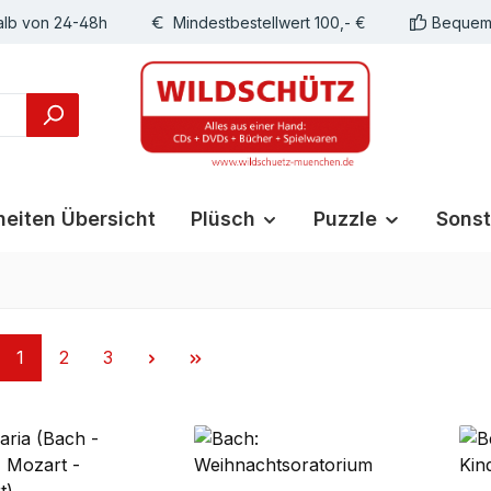
alb von 24-48h
Mindestbestellwert 100,- €
Bequeme
eiten Übersicht
Plüsch
Puzzle
Sonst
Seite
Seite
Seite
1
2
3