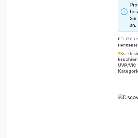
Pro
bes
Sie
an.
ET:
17.03.
Hersteller
Kurzfrist
Erschien
UVP/VK:
Kategori