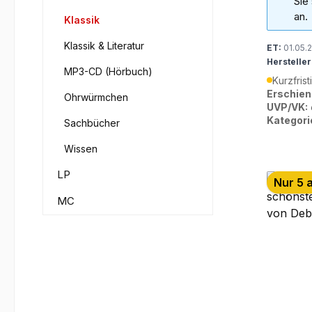
Sie
an.
Klassik
Klassik & Literatur
ET:
01.05.
Hersteller
MP3-CD (Hörbuch)
Kurzfrist
Erschien
Ohrwürmchen
UVP/VK:
Kategori
Sachbücher
Wissen
LP
Nur 5 
MC