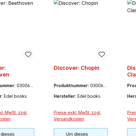
er:
Discover: Chopin
Dis
ven
Cla
nummer:
0300691
Produktnummer:
030069
Pro
3BC
BC
r:
Edel books
Hersteller:
Edel books
Hers
l. MwSt. zzgl.
Preise exkl. MwSt. zzgl.
Prei
osten
Versandkosten
Ver
dieses
Um dieses