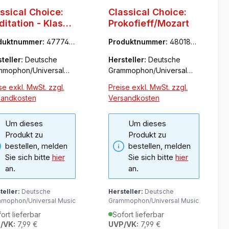
ssical Choice:
Classical Choice:
itation - Klassik
Prokofieff/Mozart
Entspannen
duktnummer:
477749-
Produktnummer:
480182-
3
teller:
Deutsche
Hersteller:
Deutsche
mmophon/Universal
Grammophon/Universal
ic
Music
se exkl. MwSt. zzgl.
Preise exkl. MwSt. zzgl.
sandkosten
Versandkosten
Um dieses
Um dieses
Produkt zu
Produkt zu
bestellen, melden
bestellen, melden
Sie sich bitte
hier
Sie sich bitte
hier
an.
an.
teller:
Deutsche
Hersteller:
Deutsche
mophon/Universal Music
Grammophon/Universal Music
ort lieferbar
Sofort lieferbar
/VK:
7,99 €
UVP/VK:
7,99 €