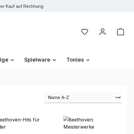
r Kauf auf Rechnung
Du hast 0 Produkte au
ige
Spielware
Tonies