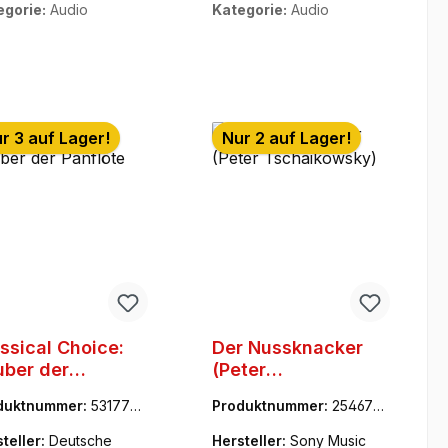
egorie:
Audio
Kategorie:
Audio
r 3 auf Lager!
Nur 2 auf Lager!
ssical Choice:
Der Nussknacker
ber der
(Peter
flöte
Tschaikowsky)
duktnummer:
531777-
Produktnummer:
2546760
2
teller:
Deutsche
Hersteller:
Sony Music