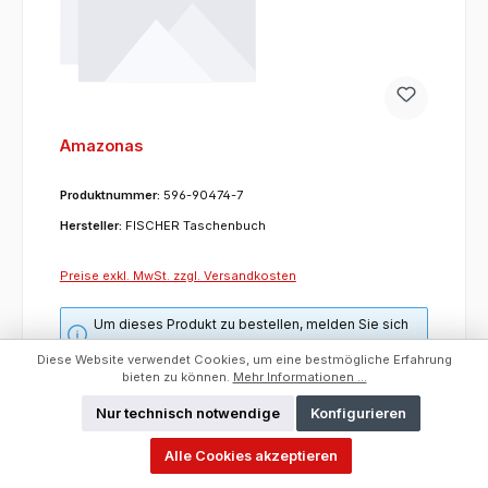
Amazonas
Produktnummer:
596-90474-7
Hersteller:
FISCHER Taschenbuch
Preise exkl. MwSt. zzgl. Versandkosten
Um dieses Produkt zu bestellen, melden Sie sich
bitte
hier
an.
Diese Website verwendet Cookies, um eine bestmögliche Erfahrung
bieten zu können.
Mehr Informationen ...
ET:
27.11.2014
Hersteller:
FISCHER Taschenbuch
Nur technisch notwendige
Konfigurieren
Kurzfristig lieferbar
Erschienen:
27.11.2014
Alle Cookies akzeptieren
UVP/VK:
28,00 €
Kategorie:
Buch