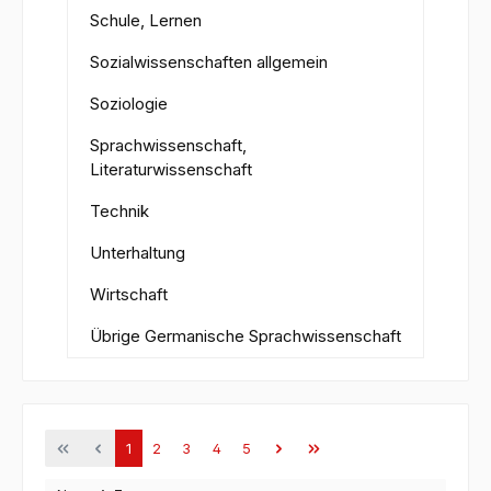
Schule, Lernen
Sozialwissenschaften allgemein
Soziologie
Sprachwissenschaft,
Literaturwissenschaft
Technik
Unterhaltung
Wirtschaft
Übrige Germanische Sprachwissenschaft
Seite
Seite
Seite
Seite
Seite
1
2
3
4
5