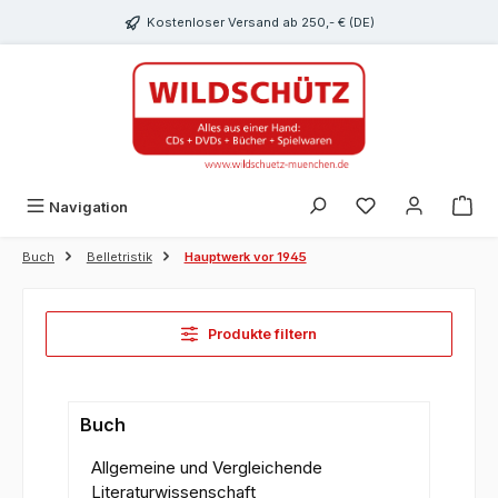
alt springen
Kostenloser Versand ab 250,- € (DE)
Du hast 0 Produk
Navigation
Buch
Belletristik
Hauptwerk vor 1945
Produkte filtern
Buch
Allgemeine und Vergleichende
Literaturwissenschaft