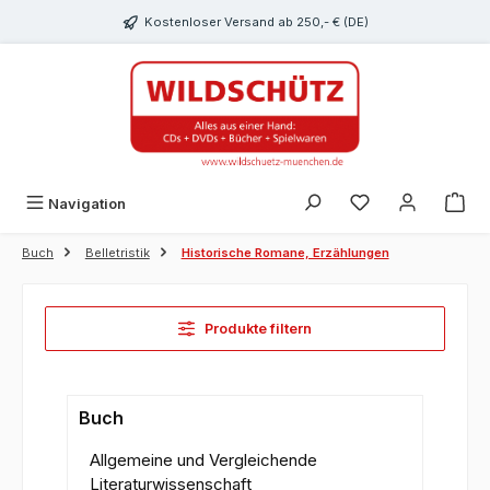
alt springen
Kostenloser Versand ab 250,- € (DE)
Du hast 0 Produk
Navigation
Buch
Belletristik
Historische Romane, Erzählungen
Produkte filtern
Buch
Allgemeine und Vergleichende
Literaturwissenschaft