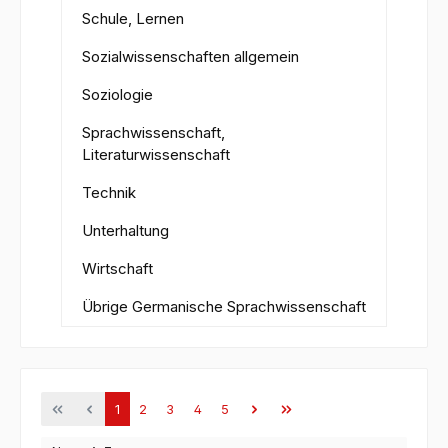
Schule, Lernen
Sozialwissenschaften allgemein
Soziologie
Sprachwissenschaft,
Literaturwissenschaft
Technik
Unterhaltung
Wirtschaft
Übrige Germanische Sprachwissenschaft
Seite
Seite
Seite
Seite
Seite
1
2
3
4
5