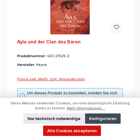
Ayla und der Clan des Bären
Produktnummer:
453-21525-2
Hersteller:
Heyne
Preise exkl. MwSt. zzgl. Versandkosten
Um dieses Produkt zu bestellen, melden Sie sich
bitte
hier
an.
Diese Website verwendet Cookies, um eine bestmögliche Erfahrung
bieten zu können.
Mehr Informationen ...
ET:
01.05.2002
Hersteller:
Heyne
Nur technisch notwendige
Konfigurieren
Kurzfristig lieferbar
Erschienen:
01.05.2002
Alle Cookies akzeptieren
UVP/VK:
13,00 €
Kategorie:
Buch