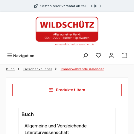
alt springen
Kostenloser Versand ab 250,- € (DE)
Du hast 0 Produk
Navigation
Buch
Geschenkbücher
Immerwährende Kalender
Produkte filtern
Buch
Allgemeine und Vergleichende
Literaturwissenschaft