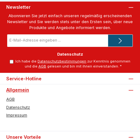
Newsletter
Abonnieren Sie jetzt einfach unseren regelmäßig erscheinenden
Newsletter und Sie werden stets unter den Ersten sein, über neue
Produkte und Angebote informiert werden.
E-
Mail-
Adresse
*
Datenschutz
Ich habe die
Datenschutzbestimmungen
zur Kenntnis genommen
und die
AGB
gelesen und bin mit ihnen einverstanden.
*
Service-Hotline
Allgemein
AGB
Datenschutz
Impressum
Unsere Vorteile