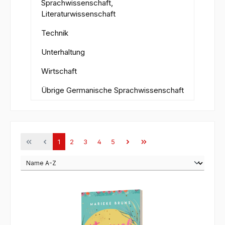
Sprachwissenschaft,
Literaturwissenschaft
Technik
Unterhaltung
Wirtschaft
Übrige Germanische Sprachwissenschaft
Seite
Seite
Seite
Seite
Seite
1
2
3
4
5