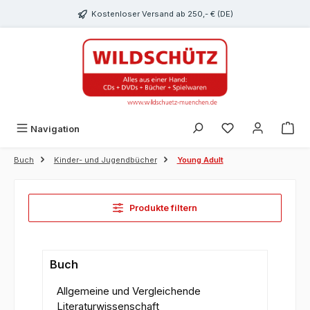
alt springen
Kostenloser Versand ab 250,- € (DE)
Du hast 0 Produk
Navigation
Buch
Kinder- und Jugendbücher
Young Adult
Produkte filtern
Buch
Allgemeine und Vergleichende
Literaturwissenschaft