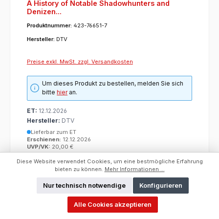
A History of Notable Shadowhunters and
Denizen...
Produktnummer:
423-76651-7
Hersteller:
DTV
Preise exkl. MwSt. zzgl. Versandkosten
Um dieses Produkt zu bestellen, melden Sie sich
bitte
hier
an.
ET:
12.12.2026
Hersteller:
DTV
Lieferbar zum ET
Erschienen:
12.12.2026
UVP/VK:
20,00 €
Kategorie:
Buch
Diese Website verwendet Cookies, um eine bestmögliche Erfahrung
bieten zu können.
Mehr Informationen ...
Nur technisch notwendige
Konfigurieren
Alle Cookies akzeptieren