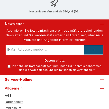
Kostenloser Versand ab 250,- € (DE)
Newsletter
Abonnieren Sie jetzt einfach unseren regelmäßig erscheinenden
Newsletter und Sie werden stets unter den Ersten sein, über neue
Produkte und Angebote informiert werden.
E-
Mail-
Adresse
*
Datenschutz
Ich habe die
Datenschutzbestimmungen
zur Kenntnis genommen
und die
AGB
gelesen und bin mit ihnen einverstanden.
*
Service-Hotline
Allgemein
AGB
Datenschutz
Impressum