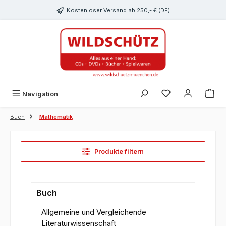
alt springen
Kostenloser Versand ab 250,- € (DE)
Du hast 0 Produk
Navigation
Buch
Mathematik
Produkte filtern
Buch
Allgemeine und Vergleichende
Literaturwissenschaft