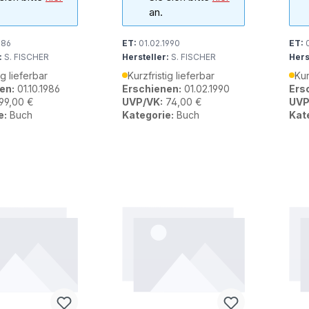
an.
986
ET:
01.02.1990
ET:
0
:
S. FISCHER
Hersteller:
S. FISCHER
Hers
ig lieferbar
Kurzfristig lieferbar
Kur
en:
01.10.1986
Erschienen:
01.02.1990
Ers
99,00 €
UVP/VK:
74,00 €
UVP
e:
Buch
Kategorie:
Buch
Kat