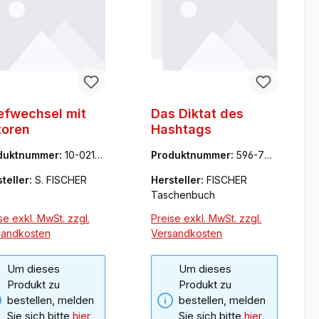
efwechsel mit
Das Diktat des
toren
Hashtags
duktnummer:
10-0216
Produktnummer:
596-703
81-4
teller:
S. FISCHER
Hersteller:
FISCHER
Taschenbuch
se exkl. MwSt. zzgl.
Preise exkl. MwSt. zzgl.
sandkosten
Versandkosten
Um dieses
Um dieses
Produkt zu
Produkt zu
bestellen, melden
bestellen, melden
Sie sich bitte
hier
Sie sich bitte
hier