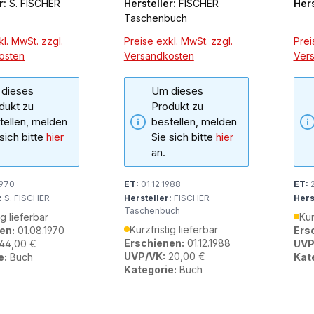
r:
S. FISCHER
Hersteller:
FISCHER
Hers
Taschenbuch
l. MwSt. zzgl.
Preise exkl. MwSt. zzgl.
Prei
osten
Versandkosten
Ver
dieses
Um dieses
dukt zu
Produkt zu
tellen, melden
bestellen, melden
 sich bitte
hier
Sie sich bitte
hier
an.
1970
ET:
01.12.1988
ET:
2
:
S. FISCHER
Hersteller:
FISCHER
Hers
Taschenbuch
ig lieferbar
Kur
Kurzfristig lieferbar
en:
01.08.1970
Ers
Erschienen:
01.12.1988
44,00 €
UVP
UVP/VK:
20,00 €
e:
Buch
Kat
Kategorie:
Buch