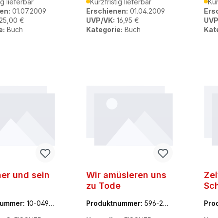
ig lieferbar
Kurzfristig lieferbar
Kur
en:
01.07.2009
Erschienen:
01.04.2009
Ers
25,00 €
UVP/VK:
16,95 €
UVP
e:
Buch
Kategorie:
Buch
Kat
her und sein
Wir amüsieren uns
Zei
zu Tode
Sc
nummer:
10-0494
Produktnummer:
596-242
Pro
85-6
07-