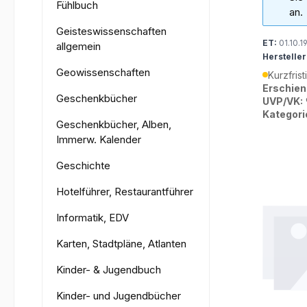
Fühlbuch
an.
Geisteswissenschaften
ET:
01.10.1
allgemein
Hersteller
Geowissenschaften
Kurzfrist
Erschien
Geschenkbücher
UVP/VK:
Kategori
Geschenkbücher, Alben,
Immerw. Kalender
Geschichte
Hotelführer, Restaurantführer
Informatik, EDV
Karten, Stadtpläne, Atlanten
Kinder- & Jugendbuch
Kinder- und Jugendbücher