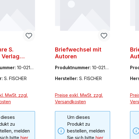
re S.
Briefwechsel mit
Bri
 Verlag
Autoren
Au
986 Eine
nummer:
10-0215
Produktnummer:
10-0215
Pro
raphie
03-1
02-1
r:
S. FISCHER
Hersteller:
S. FISCHER
Hers
l. MwSt. zzgl.
Preise exkl. MwSt. zzgl.
Prei
osten
Versandkosten
Ver
dieses
Um dieses
dukt zu
Produkt zu
tellen, melden
bestellen, melden
 sich bitte
hier
Sie sich bitte
hier