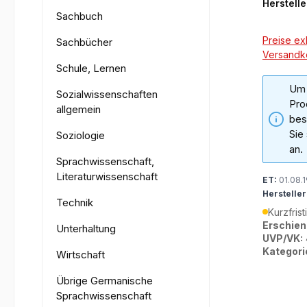
Herstelle
Sachbuch
Preise exk
Sachbücher
Versandk
Schule, Lernen
Um 
Sozialwissenschaften
Pro
allgemein
bes
Sie
Soziologie
an.
Sprachwissenschaft,
Literaturwissenschaft
ET:
01.08.
Hersteller
Technik
Kurzfrist
Erschien
Unterhaltung
UVP/VK:
Kategori
Wirtschaft
Übrige Germanische
Sprachwissenschaft