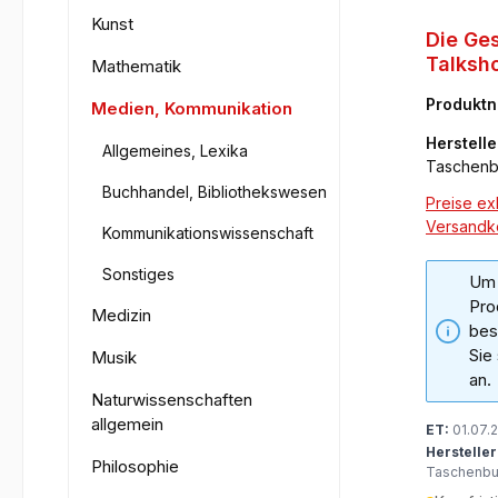
Kunst
Die Ge
Talksh
Mathematik
Deutsc
Produkt
Medien, Kommunikation
57-9
Herstelle
Allgemeines, Lexika
Taschen
Buchhandel, Bibliothekswesen
Preise exk
Versandk
Kommunikationswissenschaft
Sonstiges
Um 
Pro
Medizin
bes
Sie
Musik
an.
Naturwissenschaften
allgemein
ET:
01.07.
Hersteller
Philosophie
Taschenb