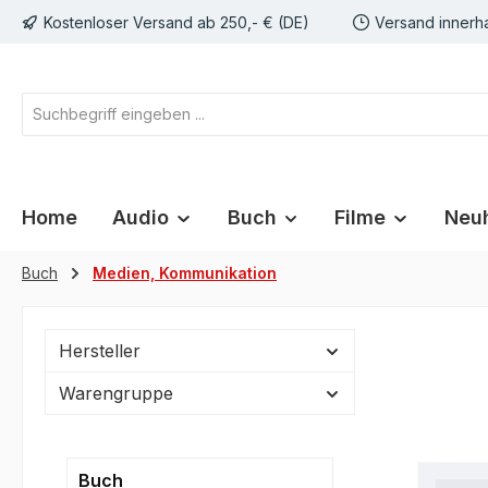
Kostenloser Versand ab 250,- € (DE)
Versand innerh
springen
Zur Hauptnavigation springen
Home
Audio
Buch
Filme
Neuh
Buch
Medien, Kommunikation
Hersteller
Warengruppe
Buch