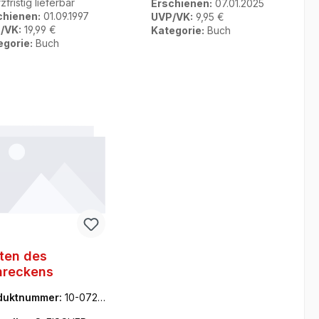
zfristig lieferbar
Erschienen:
07.01.2025
chienen:
01.09.1997
UVP/VK:
9,95 €
/VK:
19,99 €
Kategorie:
Buch
egorie:
Buch
ten des
hreckens
duktnummer:
10-0727
7