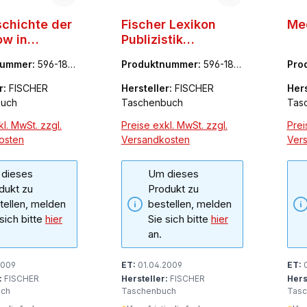
schichte der
Fischer Lexikon
Med
ow in
Publizistik
hland
Massenkommunikat
nummer:
596-183
Produktnummer:
596-1819
Pro
ion
2-6
86-
r:
FISCHER
Hersteller:
FISCHER
Hers
buch
Taschenbuch
Tas
l. MwSt. zzgl.
Preise exkl. MwSt. zzgl.
Prei
osten
Versandkosten
Ver
dieses
Um dieses
dukt zu
Produkt zu
tellen, melden
bestellen, melden
 sich bitte
hier
Sie sich bitte
hier
an.
2009
ET:
01.04.2009
ET:
0
:
FISCHER
Hersteller:
FISCHER
Hers
uch
Taschenbuch
Tasc