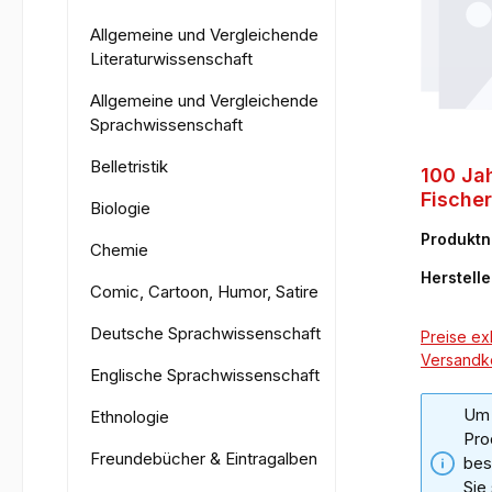
Allgemeine und Vergleichende
Literaturwissenschaft
Allgemeine und Vergleichende
Sprachwissenschaft
Belletristik
100 Jah
Fischer
Biologie
1886-1
Produkt
Bibliog
Chemie
02-4
Herstelle
Comic, Cartoon, Humor, Satire
Deutsche Sprachwissenschaft
Preise exk
Versandk
Englische Sprachwissenschaft
Um 
Ethnologie
Pro
Freundebücher & Eintragalben
bes
Sie