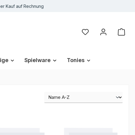
r Kauf auf Rechnung
Du hast 0 Produkte au
ige
Spielware
Tonies