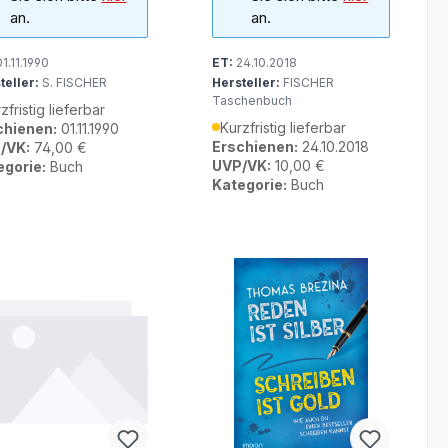
an.
an.
1.11.1990
ET:
24.10.2018
teller:
S. FISCHER
Hersteller:
FISCHER
Taschenbuch
zfristig lieferbar
Kurzfristig lieferbar
chienen:
01.11.1990
Erschienen:
24.10.2018
/VK:
74,00 €
UVP/VK:
10,00 €
egorie:
Buch
Kategorie:
Buch