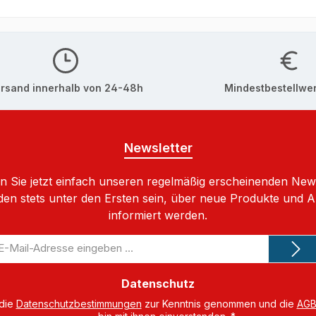
rsand innerhalb von 24-48h
Mindestbestellwer
Newsletter
 Sie jetzt einfach unseren regelmäßig erscheinenden New
den stets unter den Ersten sein, über neue Produkte und 
informiert werden.
-
il-
dresse
Datenschutz
 die
Datenschutzbestimmungen
zur Kenntnis genommen und die
AG