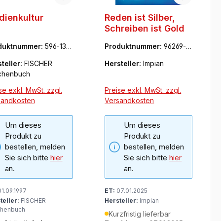
ienkultur
Reden ist Silber,
Schreiben ist Gold
duktnummer:
596-133
Produktnummer:
96269-1
4
87-5
teller:
FISCHER
Hersteller:
Impian
chenbuch
se exkl. MwSt. zzgl.
Preise exkl. MwSt. zzgl.
sandkosten
Versandkosten
Um dieses
Um dieses
Produkt zu
Produkt zu
bestellen, melden
bestellen, melden
Sie sich bitte
hier
Sie sich bitte
hier
an.
an.
1.09.1997
ET:
07.01.2025
teller:
FISCHER
Hersteller:
Impian
henbuch
Kurzfristig lieferbar