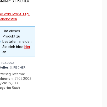
teller:
S. FISCHER
se exkl. MwSt. zzgl.
sandkosten
Um dieses
Produkt zu
bestellen, melden
Sie sich bitte
hier
an.
1.02.2002
teller:
S. FISCHER
zfristig lieferbar
chienen:
21.02.2002
/VK:
19,90 €
egorie:
Buch