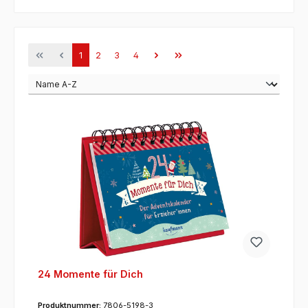
Seite
Seite
Seite
Seite
1
2
3
4
24 Momente für Dich
Produktnummer:
7806-5198-3