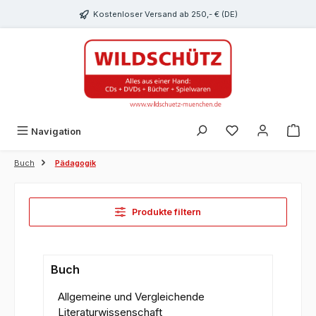
alt springen
Kostenloser Versand ab 250,- € (DE)
Du hast 0 Produk
Navigation
Buch
Pädagogik
Produkte filtern
Buch
Allgemeine und Vergleichende
Literaturwissenschaft