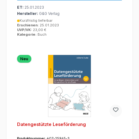
ET:
25.01.2023
Hersteller:
G&G Verlag
Kurzfristig lieferbar
Erschienen:
25.01.2023
UVP/VK:
23,00 €
Kategorie:
Buch
Neu
Datengestützte Leseförderung
Produktnummer:
407-25965-3