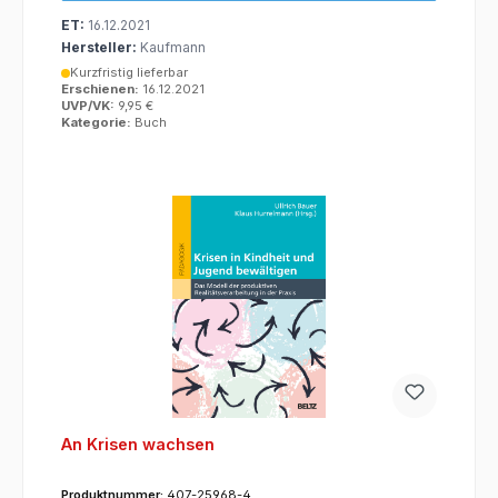
ET:
16.12.2021
Hersteller:
Kaufmann
Kurzfristig lieferbar
Erschienen:
16.12.2021
UVP/VK:
9,95 €
Kategorie:
Buch
An Krisen wachsen
Produktnummer:
407-25968-4