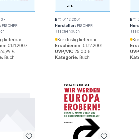
an.
007
ET:
01.12.2001
ET:
0
:
FISCHER
Hersteller:
FISCHER
Hers
uch
Taschenbuch
Tasc
ig lieferbar
Kurzfristig lieferbar
Kur
en:
01.11.2007
Erschienen:
01.12.2001
Ers
24,99 €
UVP/VK:
25,00 €
UVP
e:
Buch
Kategorie:
Buch
Kat