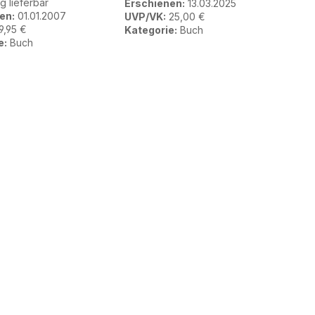
ig lieferbar
Erschienen:
13.03.2025
en:
01.01.2007
UVP/VK:
25,00 €
9,95 €
Kategorie:
Buch
e:
Buch