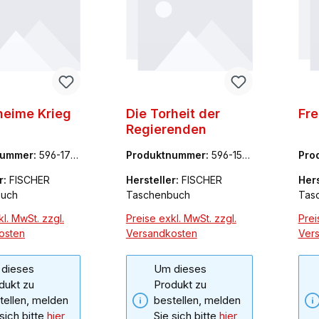
heime Krieg
Die Torheit der
Fre
Regierenden
nummer:
596-177
Produktnummer:
596-153
Pro
94-7
60-
r:
FISCHER
Hersteller:
FISCHER
Hers
buch
Taschenbuch
Tas
l. MwSt. zzgl.
Preise exkl. MwSt. zzgl.
Prei
osten
Versandkosten
Ver
dieses
Um dieses
dukt zu
Produkt zu
tellen, melden
bestellen, melden
 sich bitte
hier
Sie sich bitte
hier