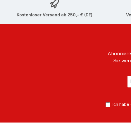
Kostenloser Versand ab 250,- € (DE)
Ve
Abonnieren
Sie wer
E
Ma
A
*
Ich habe