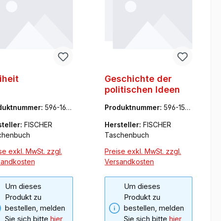
iheit
Geschichte der
politischen Ideen
duktnummer:
596-168
Produktnummer:
596-157
6
56-3
teller:
FISCHER
Hersteller:
FISCHER
chenbuch
Taschenbuch
se exkl. MwSt. zzgl.
Preise exkl. MwSt. zzgl.
sandkosten
Versandkosten
Um dieses
Um dieses
Produkt zu
Produkt zu
bestellen, melden
bestellen, melden
Sie sich bitte
hier
Sie sich bitte
hier