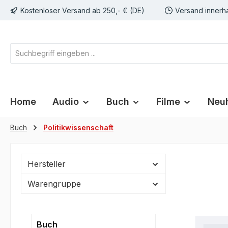
Kostenloser Versand ab 250,- € (DE)
Versand innerh
springen
Zur Hauptnavigation springen
Home
Audio
Buch
Filme
Neuh
Buch
Politikwissenschaft
Hersteller
Warengruppe
Buch