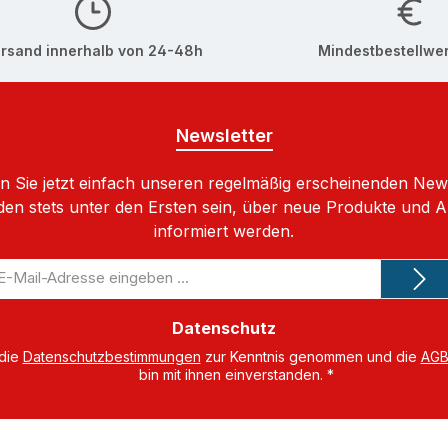
rsand innerhalb von 24-48h
Mindestbestellwer
Newsletter
 Sie jetzt einfach unseren regelmäßig erscheinenden New
den stets unter den Ersten sein, über neue Produkte und 
informiert werden.
-
il-
dresse
Datenschutz
 die
Datenschutzbestimmungen
zur Kenntnis genommen und die
AG
bin mit ihnen einverstanden.
*