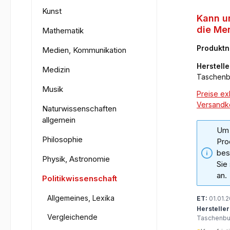
Kunst
Kann u
die Me
Mathematik
ernähr
Produkt
Medien, Kommunikation
72-6
Herstelle
Medizin
Taschen
Musik
Preise exk
Versandk
Naturwissenschaften
allgemein
Um 
Philosophie
Pro
bes
Physik, Astronomie
Sie
an.
Politikwissenschaft
Allgemeines, Lexika
ET:
01.01.
Hersteller
Vergleichende
Taschenb