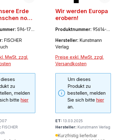
nsere Erde
Wir werden Europa
nschen noch
erobern!
en?
nummer:
596-172
Produktnummer:
95614-6
26-8
r:
FISCHER
Hersteller:
Kunstmann
buch
Verlag
l. MwSt. zzgl.
Preise exkl. MwSt. zzgl.
osten
Versandkosten
dieses
Um dieses
dukt zu
Produkt zu
tellen, melden
bestellen, melden
 sich bitte
hier
Sie sich bitte
hier
an.
2007
ET:
13.03.2025
:
FISCHER
Hersteller:
Kunstmann Verlag
uch
Kurzfristig lieferbar