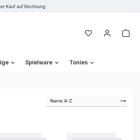
r Kauf auf Rechnung
Du hast 0 Produkte au
ige
Spielware
Tonies