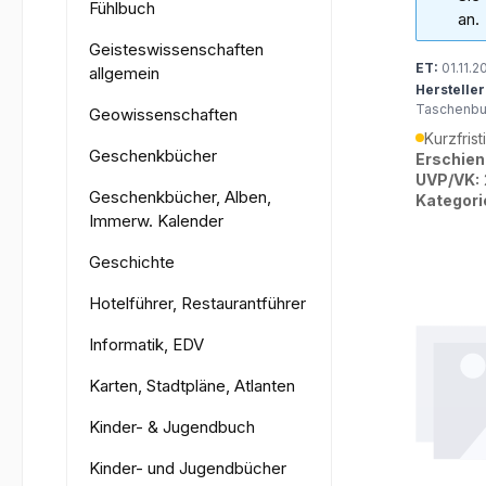
Fühlbuch
an.
Geisteswissenschaften
ET:
01.11.2
allgemein
Hersteller
Taschenb
Geowissenschaften
Kurzfrist
Geschenkbücher
Erschien
UVP/VK:
Geschenkbücher, Alben,
Kategori
Immerw. Kalender
Geschichte
Hotelführer, Restaurantführer
Informatik, EDV
Karten, Stadtpläne, Atlanten
Kinder- & Jugendbuch
Kinder- und Jugendbücher