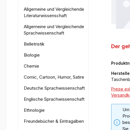
Allgemeine und Vergleichende
Literaturwissenschaft
Allgemeine und Vergleichende
Sprachwissenschaft
Belletristik
Der ge
Biologie
Produkt
Chemie
07-3
Herstelle
Comic, Cartoon, Humor, Satire
Taschen
Deutsche Sprachwissenschaft
Preise exk
Versandk
Englische Sprachwissenschaft
Um 
Ethnologie
Pro
Freundebücher & Eintragalben
bes
Sie