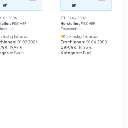
an.
an.
1.02.2006
ET:
01.04.2003
teller:
FISCHER
Hersteller:
FISCHER
henbuch
Taschenbuch
zfristig lieferbar
Kurzfristig lieferbar
chienen:
01.02.2006
Erschienen:
01.04.2003
/VK:
19,99 €
UVP/VK:
14,95 €
egorie:
Buch
Kategorie:
Buch