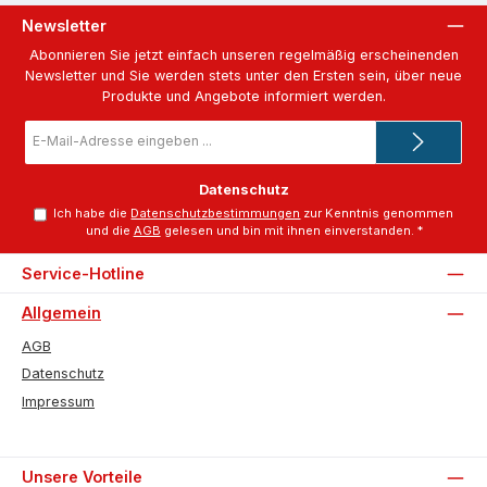
Newsletter
Abonnieren Sie jetzt einfach unseren regelmäßig erscheinenden
Newsletter und Sie werden stets unter den Ersten sein, über neue
Produkte und Angebote informiert werden.
E-
Mail-
Adresse
*
Datenschutz
Ich habe die
Datenschutzbestimmungen
zur Kenntnis genommen
und die
AGB
gelesen und bin mit ihnen einverstanden.
*
Service-Hotline
Allgemein
AGB
Datenschutz
Impressum
Unsere Vorteile