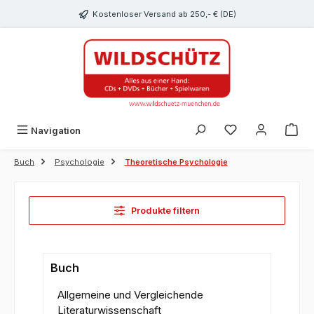
alt springen
Kostenloser Versand ab 250,- € (DE)
Du hast 0 Produk
Navigation
Buch
Psychologie
Theoretische Psychologie
Produkte filtern
Buch
Allgemeine und Vergleichende
Literaturwissenschaft