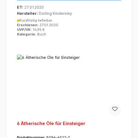
ET:
27.01.2020
Hersteller:
Dorling Kindersley
Kurzfristig lieferbar
Erschienen:
27.01.2020
UVP/VK:
14,95 €
Kategorie:
Buch
6 Ätherische Öle für Einsteiger
Produktnummer:
8094-4522-7