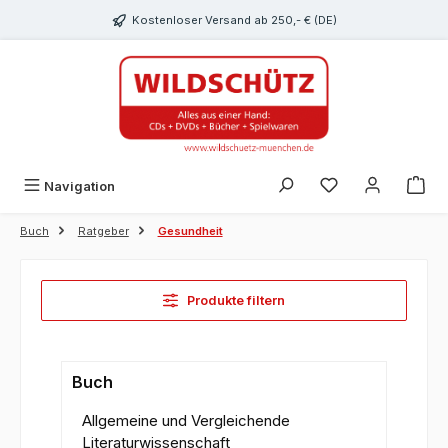
alt springen
Kostenloser Versand ab 250,- € (DE)
Du hast 0 Produk
Navigation
Buch
Ratgeber
Gesundheit
Produkte filtern
Buch
Allgemeine und Vergleichende
Literaturwissenschaft