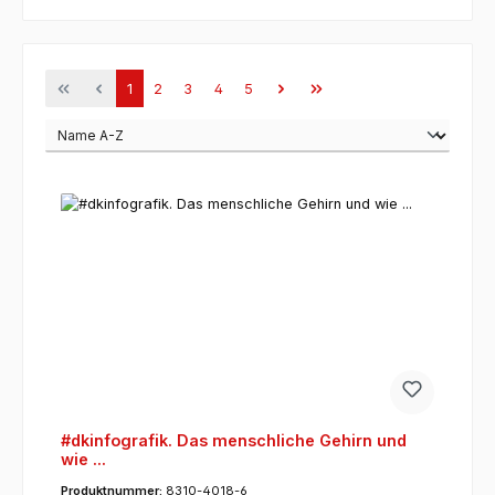
Seite
Seite
Seite
Seite
Seite
1
2
3
4
5
#dkinfografik. Das menschliche Gehirn und
wie ...
Produktnummer:
8310-4018-6