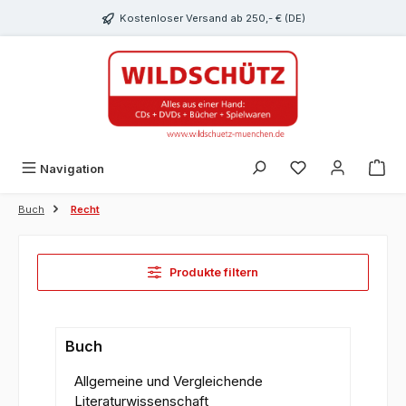
alt springen
Kostenloser Versand ab 250,- € (DE)
Du hast 0 Produk
Navigation
Buch
Recht
Produkte filtern
Buch
Allgemeine und Vergleichende
Literaturwissenschaft