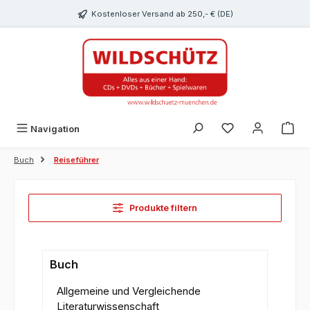
alt springen
Kostenloser Versand ab 250,- € (DE)
Du hast 0 Produk
Navigation
Buch
Reiseführer
Produkte filtern
Buch
Allgemeine und Vergleichende
Literaturwissenschaft