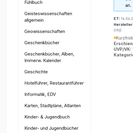
Fühlbuch
an.
Geisteswissenschaften
ET:
14.06.
allgemein
Hersteller
(cbj)
Geowissenschaften
Kurzfrist
Geschenkbücher
Erschien
UVP/VK:
Geschenkbücher, Alben,
Kategori
Immerw. Kalender
Geschichte
Hotelführer, Restaurantführer
Informatik, EDV
Karten, Stadtpläne, Atlanten
Kinder- & Jugendbuch
Kinder- und Jugendbücher