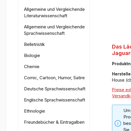
Allgemeine und Vergleichende
Literaturwissenschaft
Allgemeine und Vergleichende
Sprachwissenschaft
Belletristik
Das Lä
Jaguar
Biologie
Produkt
Chemie
7-7
Herstelle
Comic, Cartoon, Humor, Satire
House (cb
Deutsche Sprachwissenschaft
Preise exk
Versandk
Englische Sprachwissenschaft
Um 
Ethnologie
Pro
Freundebücher & Eintragalben
bes
Sie