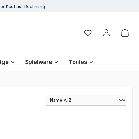
r Kauf auf Rechnung
Du hast 0 Produkte au
ige
Spielware
Tonies