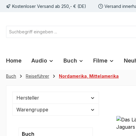
Kostenloser Versand ab 250,- € (DE)
Versand innerh
springen
Zur Hauptnavigation springen
Home
Audio
Buch
Filme
Neuh
Buch
Reiseführer
Nordamerika, Mittelamerika
Hersteller
Warengruppe
Buch