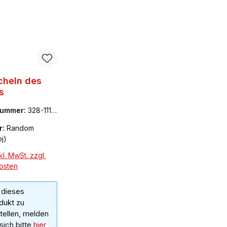
cheln des
s
nummer:
328-1111
r:
Random
j)
l. MwSt. zzgl.
osten
dieses
dukt zu
tellen, melden
 sich bitte
hier