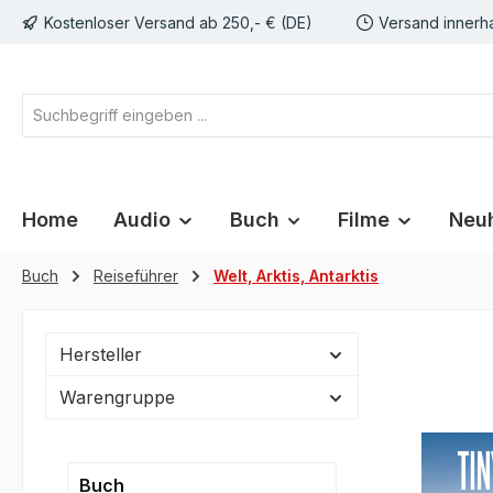
Kostenloser Versand ab 250,- € (DE)
Versand innerh
springen
Zur Hauptnavigation springen
Home
Audio
Buch
Filme
Neuh
Buch
Reiseführer
Welt, Arktis, Antarktis
Hersteller
Warengruppe
Buch