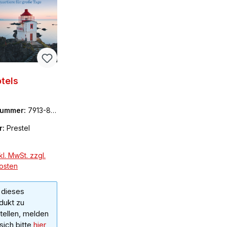
tels
nummer:
7913-86
r:
Prestel
l. MwSt. zzgl.
osten
dieses
dukt zu
tellen, melden
 sich bitte
hier