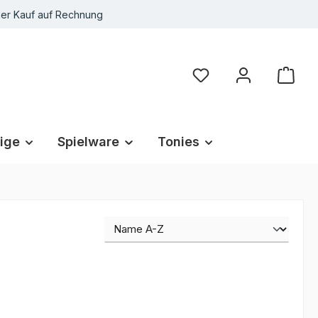
r Kauf auf Rechnung
Du hast 0 Produkte au
ige
Spielware
Tonies