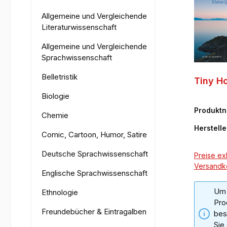
Allgemeine und Vergleichende
Literaturwissenschaft
Allgemeine und Vergleichende
Sprachwissenschaft
Belletristik
Tiny Ho
Biologie
Produkt
Chemie
71-3
Herstelle
Comic, Cartoon, Humor, Satire
Deutsche Sprachwissenschaft
Preise exk
Versandk
Englische Sprachwissenschaft
Um 
Ethnologie
Pro
Freundebücher & Eintragalben
bes
Sie