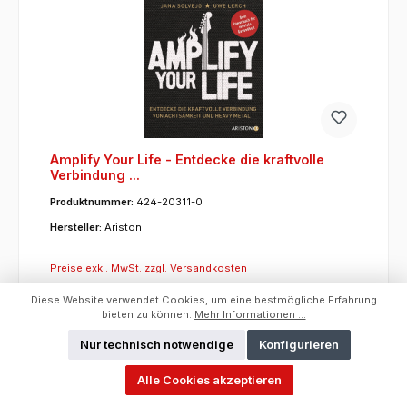
Amplify Your Life - Entdecke die kraftvolle
Verbindung ...
Produktnummer:
424-20311-0
Hersteller:
Ariston
Preise exkl. MwSt. zzgl. Versandkosten
Diese Website verwendet Cookies, um eine bestmögliche Erfahrung
Um dieses Produkt zu bestellen, melden Sie sich
bieten zu können.
Mehr Informationen ...
bitte
hier
an.
Nur technisch notwendige
Konfigurieren
ET:
30.07.2025
Hersteller:
Ariston
Alle Cookies akzeptieren
Kurzfristig lieferbar