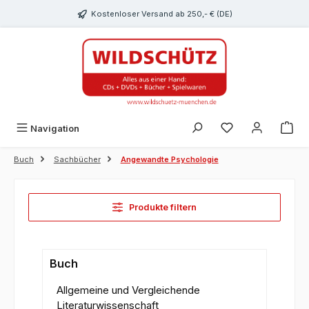
alt springen
Kostenloser Versand ab 250,- € (DE)
Du hast 0 Produk
Navigation
Buch
Sachbücher
Angewandte Psychologie
Produkte filtern
Buch
Allgemeine und Vergleichende
Literaturwissenschaft