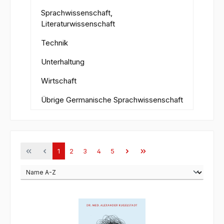
Sprachwissenschaft,
Literaturwissenschaft
Technik
Unterhaltung
Wirtschaft
Übrige Germanische Sprachwissenschaft
Seite
Seite
Seite
Seite
Seite
1
2
3
4
5