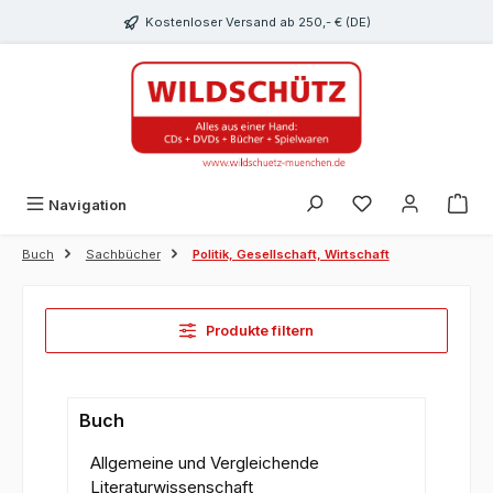
alt springen
Kostenloser Versand ab 250,- € (DE)
Du hast 0 Produk
Navigation
Buch
Sachbücher
Politik, Gesellschaft, Wirtschaft
Produkte filtern
Buch
Allgemeine und Vergleichende
Literaturwissenschaft