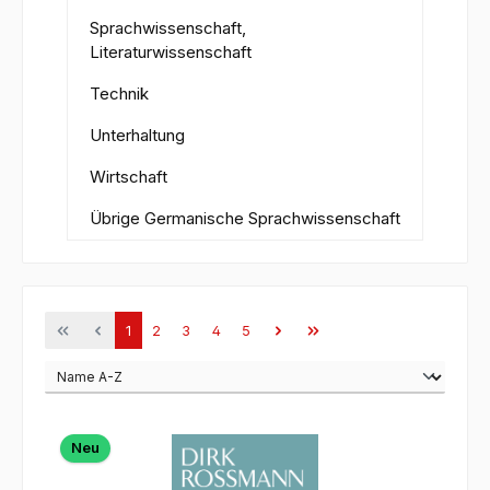
Sprachwissenschaft,
Literaturwissenschaft
Technik
Unterhaltung
Wirtschaft
Übrige Germanische Sprachwissenschaft
Seite
Seite
Seite
Seite
Seite
1
2
3
4
5
Neu