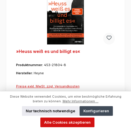
»Heuss weiß es und billigt es«
Produktnummer:
453-21804-8
Hersteller:
Heyne
Preise exkl. MwSt. zzgl. Versandkosten
Diese Website verwendet Cookies, um eine bestmögliche Erfahrung
Um dieses Produkt zu bestellen, melden Sie sich
bieten zu können.
Mehr Informationen ...
bitte
hier
an.
Nur technisch notwendige
Konfigurieren
ET:
24.04.2024
Hersteller:
Heyne
Alle Cookies akzeptieren
Kurzfristig lieferbar