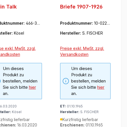
in Talk
Briefe 1907-1926
duktnummer:
466-347
Produktnummer:
10-0227
2
27-0
teller:
Kösel
Hersteller:
S. FISCHER
se exkl. MwSt. zzgl.
Preise exkl. MwSt. zzgl.
sandkosten
Versandkosten
Um dieses
Um dieses
Produkt zu
Produkt zu
bestellen, melden
bestellen, melden
Sie sich bitte
hier
Sie sich bitte
hier
an.
an.
6.03.2020
ET:
01.10.1965
teller:
Kösel
Hersteller:
S. FISCHER
zfristig lieferbar
Kurzfristig lieferbar
chienen:
16.03.2020
Erschienen:
01.10.1965