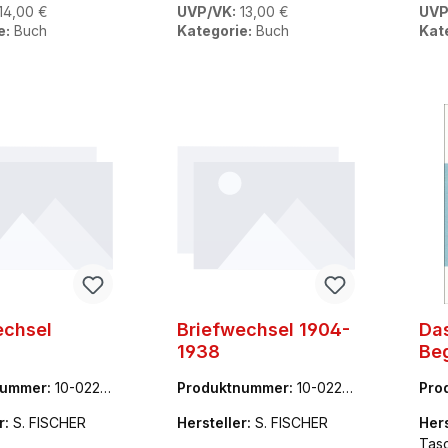
14,00 €
UVP/VK:
13,00 €
UVP
e:
Buch
Kategorie:
Buch
Kat
echsel
Briefwechsel 1904-
Da
1938
Be
nummer:
10-0227
Produktnummer:
10-0227
Pro
50-8
63-
r:
S. FISCHER
Hersteller:
S. FISCHER
Hers
Tas