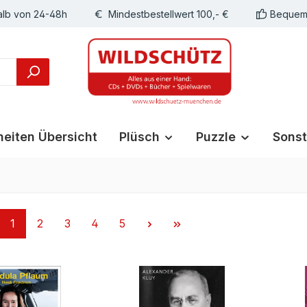
alb von 24-48h
Mindestbestellwert 100,- €
Bequeme
eiten Übersicht
Plüsch
Puzzle
Sonst
Seite
Seite
Seite
Seite
Seite
1
2
3
4
5