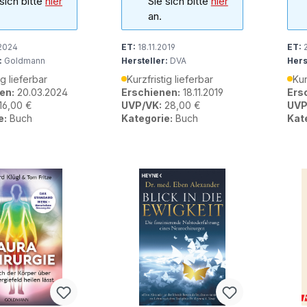
 sich bitte
hier
Sie sich bitte
hier
an.
2024
ET:
18.11.2019
ET:
2
:
Goldmann
Hersteller:
DVA
Hers
ig lieferbar
Kurzfristig lieferbar
Kur
en:
20.03.2024
Erschienen:
18.11.2019
Ers
16,00 €
UVP/VK:
28,00 €
UVP
e:
Buch
Kategorie:
Buch
Kat