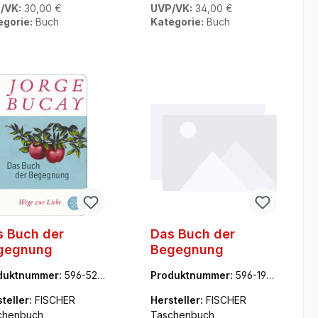
/VK:
30,00 €
UVP/VK:
34,00 €
egorie:
Buch
Kategorie:
Buch
s Buch der
Das Buch der
gegnung
Begegnung
duktnummer:
596-521
Produktnummer:
596-197
0
93-4
teller:
FISCHER
Hersteller:
FISCHER
chenbuch
Taschenbuch