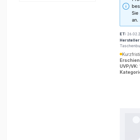
bes
Sie
an.
ET:
26.02.
Hersteller
Taschenb
Kurzfrist
Erschien
UVP/VK:
Kategori