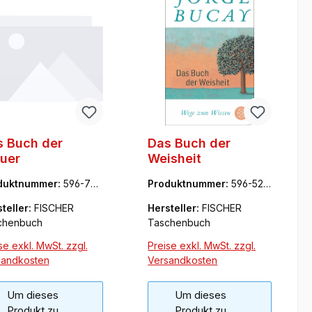
s Buch der
Das Buch der
uer
Weisheit
duktnummer:
596-704
Produktnummer:
596-523
5
54-2
teller:
FISCHER
Hersteller:
FISCHER
chenbuch
Taschenbuch
se exkl. MwSt. zzgl.
Preise exkl. MwSt. zzgl.
sandkosten
Versandkosten
Um dieses
Um dieses
Produkt zu
Produkt zu