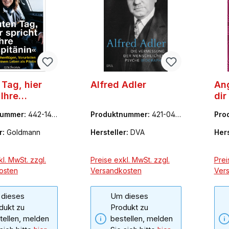
Tag, hier
Alfred Adler
An
 Ihre
dir
nin"
nummer:
442-143
Produktnummer:
421-047
Pro
96-0
00-
r:
Goldmann
Hersteller:
DVA
Hers
l. MwSt. zzgl.
Preise exkl. MwSt. zzgl.
Prei
osten
Versandkosten
Ver
dieses
Um dieses
dukt zu
Produkt zu
tellen, melden
bestellen, melden