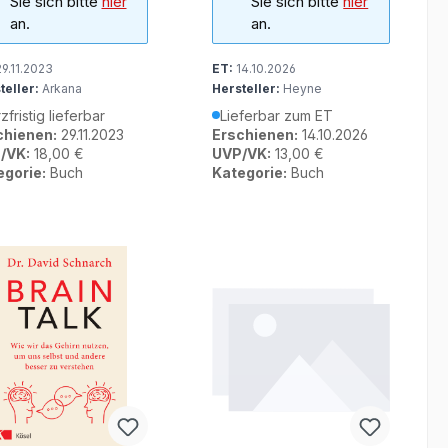
Sie sich bitte
hier
Sie sich bitte
hier
an.
an.
9.11.2023
ET:
14.10.2026
teller:
Arkana
Hersteller:
Heyne
zfristig lieferbar
Lieferbar zum ET
chienen:
29.11.2023
Erschienen:
14.10.2026
/VK:
18,00 €
UVP/VK:
13,00 €
egorie:
Buch
Kategorie:
Buch