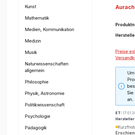
Kunst
Aurach
Mathematik
Produkt
Medien, Kommunikation
01-5
Herstelle
Medizin
Preise exk
Musik
Versandk
Naturwissenschaften
allgemein
Um 
Pro
Philosophie
bes
Sie
Physik, Astronomie
an.
Politikwissenschaft
ET:
17.01.
Psychologie
Hersteller
Kurzfrist
Pädagogik
Erschien