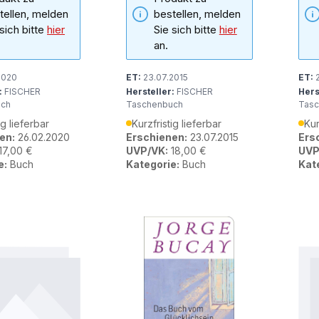
tellen, melden
bestellen, melden
 sich bitte
hier
Sie sich bitte
hier
an.
2020
ET:
23.07.2015
ET:
2
:
FISCHER
Hersteller:
FISCHER
Hers
uch
Taschenbuch
Tasc
ig lieferbar
Kurzfristig lieferbar
Kur
en:
26.02.2020
Erschienen:
23.07.2015
Ers
17,00 €
UVP/VK:
18,00 €
UVP
e:
Buch
Kategorie:
Buch
Kat