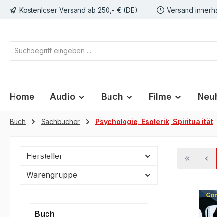
Kostenloser Versand ab 250,- € (DE)
Versand innerh
springen
Zur Hauptnavigation springen
Home
Audio
Buch
Filme
Neuh
Buch
Sachbücher
Psychologie, Esoterik, Spiritualität
Hersteller
Warengruppe
Buch