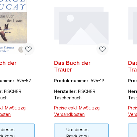
ch der
Das Buch der
Da
Trauer
Tra
nummer:
596-522
Produktnummer:
596-197
Pro
95-8
38-
r:
FISCHER
Hersteller:
FISCHER
Hers
buch
Taschenbuch
Tas
l. MwSt. zzgl.
Preise exkl. MwSt. zzgl.
Prei
osten
Versandkosten
Ver
dieses
Um dieses
dukt zu
Produkt zu