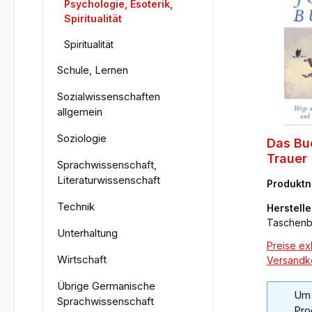
Psychologie, Esoterik,
Spiritualität
Spiritualität
Schule, Lernen
Sozialwissenschaften
allgemein
Soziologie
Das Bu
Trauer
Sprachwissenschaft,
Literaturwissenschaft
Produkt
67-5
Technik
Herstelle
Taschen
Unterhaltung
Preise exk
Wirtschaft
Versandk
Übrige Germanische
Um 
Sprachwissenschaft
Pro