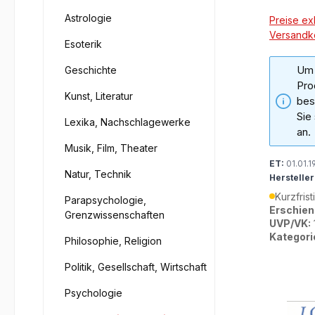
Astrologie
Preise exk
Versandk
Esoterik
Um 
Geschichte
Pro
Kunst, Literatur
bes
Sie
Lexika, Nachschlagewerke
an.
Musik, Film, Theater
ET:
01.01.1
Natur, Technik
Hersteller
Kurzfrist
Parapsychologie,
Erschien
Grenzwissenschaften
UVP/VK:
Kategori
Philosophie, Religion
Politik, Gesellschaft, Wirtschaft
Psychologie