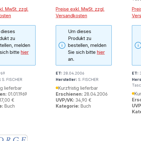
l. MwSt. zzgl.
Preise exkl. MwSt. zzgl.
Prei
osten
Versandkosten
Ver
dieses
Um dieses
dukt zu
Produkt zu
tellen, melden
bestellen, melden
 sich bitte
hier
Sie sich bitte
hier
an.
969
ET:
28.04.2006
ET:
3
:
S. FISCHER
Hersteller:
S. FISCHER
Hers
Tasc
ig lieferbar
Kurzfristig lieferbar
Kur
en:
01.01.1969
Erschienen:
28.04.2006
Ers
17,00 €
UVP/VK:
34,90 €
UVP
e:
Buch
Kategorie:
Buch
Kat