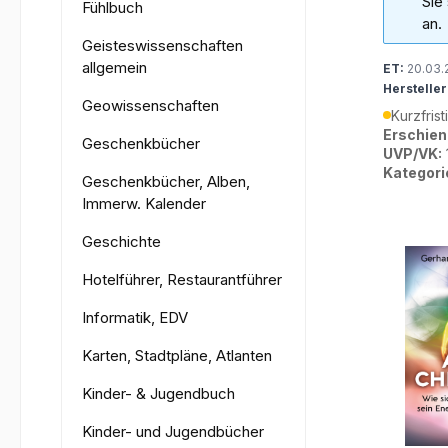
Sie
Fühlbuch
an.
Geisteswissenschaften
allgemein
ET:
20.03.
Hersteller
Geowissenschaften
Kurzfrist
Erschien
Geschenkbücher
UVP/VK:
Kategori
Geschenkbücher, Alben,
Immerw. Kalender
Geschichte
Hotelführer, Restaurantführer
Informatik, EDV
Karten, Stadtpläne, Atlanten
Kinder- & Jugendbuch
Kinder- und Jugendbücher