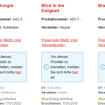
irurgie
Blick in die
Bra
Ewigkeit
nummer:
442-223
Produktnummer:
453-703
Pro
12-4
58-
r:
Goldmann
Hersteller:
Heyne
Hers
l. MwSt. zzgl.
Preise exkl. MwSt. zzgl.
Prei
osten
Versandkosten
Ver
dieses
Um dieses
dukt zu
Produkt zu
tellen, melden
bestellen, melden
 sich bitte
hier
Sie sich bitte
hier
an.
2022
ET:
11.04.2016
ET:
1
:
Goldmann
Hersteller:
Heyne
Hers
ig lieferbar
Kurzfristig lieferbar
Kur
en:
17.01.2022
Erschienen:
11.04.2016
Ers