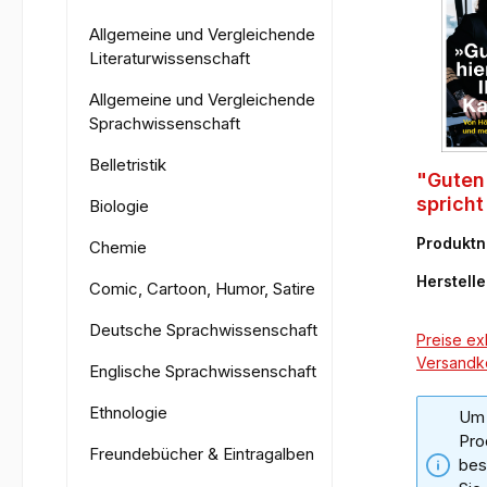
Allgemeine und Vergleichende
Literaturwissenschaft
Allgemeine und Vergleichende
Sprachwissenschaft
Belletristik
"Guten 
spricht
Biologie
Kapitä
Produkt
Chemie
02-3
Herstelle
Comic, Cartoon, Humor, Satire
Deutsche Sprachwissenschaft
Preise exk
Versandk
Englische Sprachwissenschaft
Ethnologie
Um 
Pro
Freundebücher & Eintragalben
bes