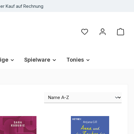
r Kauf auf Rechnung
Du hast 0 Produkte au
ige
Spielware
Tonies