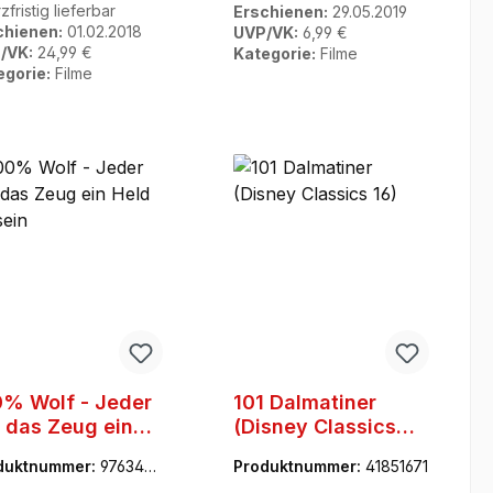
zfristig lieferbar
Erschienen:
29.05.2019
chienen:
01.02.2018
UVP/VK:
6,99 €
/VK:
24,99 €
Kategorie:
Filme
egorie:
Filme
% Wolf - Jeder
101 Dalmatiner
 das Zeug ein
(Disney Classics
d zu sein
16)
duktnummer:
9763489
Produktnummer:
41851671