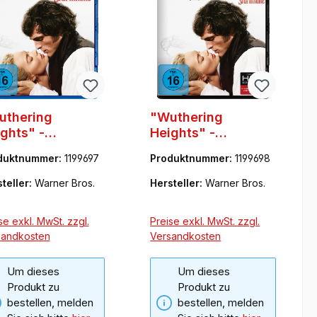
uthering
"Wuthering
ghts" -
Heights" -
urmhöhe
Sturmhöhe (4K-UHD
duktnummer:
1199697
Produktnummer:
1199698
+ Blu-ray)
teller:
Warner Bros.
Hersteller:
Warner Bros.
se exkl. MwSt. zzgl.
Preise exkl. MwSt. zzgl.
sandkosten
Versandkosten
Um dieses
Um dieses
Produkt zu
Produkt zu
bestellen, melden
bestellen, melden