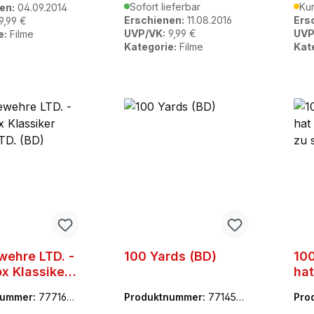
Sofort lieferbar
Kur
en:
04.09.2014
Erschienen:
11.08.2016
Ers
9,99 €
UVP/VK:
9,99 €
UVP
e:
Filme
Kategorie:
Filme
Kat
wehre LTD. -
100 Yards (BD)
100
x Klassiker
hat
 LTD. (BD)
Hel
nummer:
7771641
Produktnummer:
7714538
Pro
SLD
8