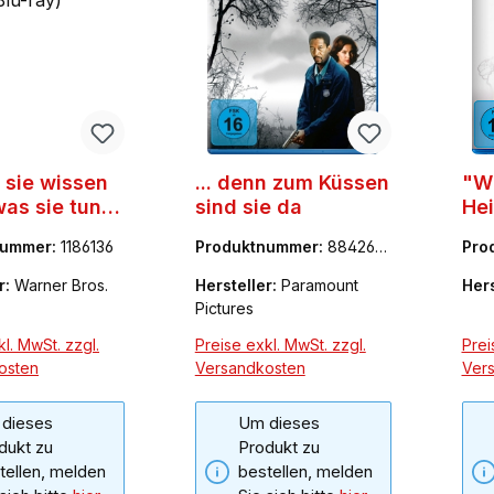
n sie wissen
... denn zum Küssen
"W
was sie tun
sind sie da
Hei
D + Blu-ray)
St
nummer:
1186136
Produktnummer:
884264
Pro
46
r:
Warner Bros.
Hersteller:
Paramount
Hers
Pictures
l. MwSt. zzgl.
Preise exkl. MwSt. zzgl.
Prei
osten
Versandkosten
Ver
dieses
Um dieses
dukt zu
Produkt zu
tellen, melden
bestellen, melden