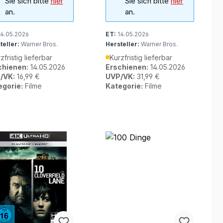
Sie sich bitte
hier
Sie sich bitte
hier
an.
an.
4.05.2026
ET:
14.05.2026
teller:
Warner Bros.
Hersteller:
Warner Bros.
zfristig lieferbar
Kurzfristig lieferbar
chienen:
14.05.2026
Erschienen:
14.05.2026
/VK:
16,99 €
UVP/VK:
31,99 €
egorie:
Filme
Kategorie:
Filme