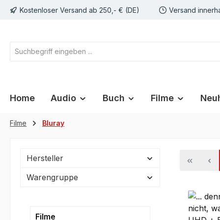
Kostenloser Versand ab 250,- € (DE)
Versand innerh
springen
Zur Hauptnavigation springen
Home
Audio
Buch
Filme
Neuh
Filme
Bluray
Hersteller
Warengruppe
Filme