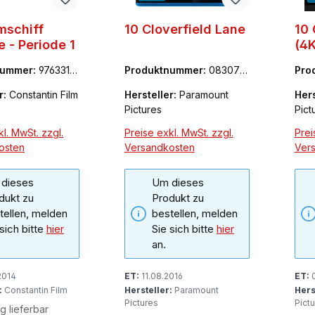
mschiff
10 Cloverfield Lane
10 
e - Periode 1
(4K
nummer:
9763318
Produktnummer:
083077
Pro
30
7
r:
Constantin Film
Hersteller:
Paramount
Hers
Pictures
Pict
l. MwSt. zzgl.
Preise exkl. MwSt. zzgl.
Prei
osten
Versandkosten
Ver
dieses
Um dieses
dukt zu
Produkt zu
tellen, melden
bestellen, melden
 sich bitte
hier
Sie sich bitte
hier
an.
2014
ET:
11.08.2016
ET:
0
:
Constantin Film
Hersteller:
Paramount
Hers
Pictures
Pict
ig lieferbar