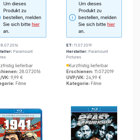
Um dieses
Um dieses
Produkt zu
Produkt zu
bestellen, melden
bestellen, melden
Sie sich bitte
hier
Sie sich bitte
hier
an.
an.
8.07.2016
ET:
11.07.2019
teller:
Paramount
Hersteller:
Paramount
ures
Pictures
zfristig lieferbar
Kurzfristig lieferbar
chienen:
28.07.2016
Erschienen:
11.07.2019
/VK:
9,99 €
UVP/VK:
24,99 €
egorie:
Filme
Kategorie:
Filme