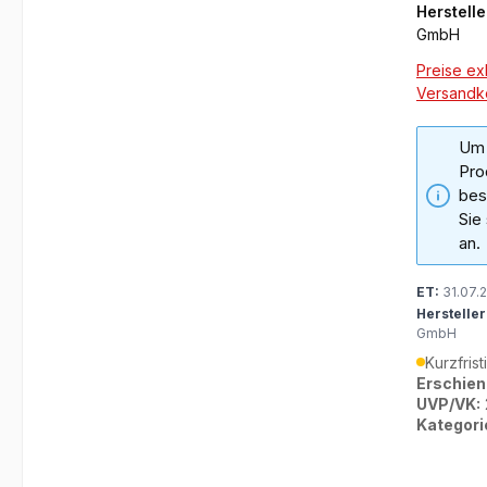
Herstelle
GmbH
Preise exk
Versandk
Um 
Pro
bes
Sie
an.
ET:
31.07.
Hersteller
GmbH
Kurzfrist
Erschien
UVP/VK:
Kategori