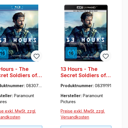
Hours - The
13 Hours - The
ret Soldiers of
Secret Soldiers of
nghazi
Benghazi (4K-UHD
duktnummer:
083077
Produktnummer:
08319191
& Blu-ra
teller:
Paramount
Hersteller:
Paramount
ures
Pictures
se exkl. MwSt. zzgl.
Preise exkl. MwSt. zzgl.
sandkosten
Versandkosten