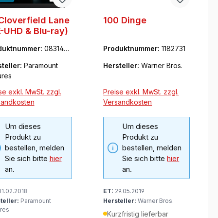
Cloverfield Lane
100 Dinge
-UHD & Blu-ray)
duktnummer:
0831428
Produktnummer:
1182731
teller:
Paramount
Hersteller:
Warner Bros.
ures
se exkl. MwSt. zzgl.
Preise exkl. MwSt. zzgl.
sandkosten
Versandkosten
Um dieses
Um dieses
Produkt zu
Produkt zu
bestellen, melden
bestellen, melden
Sie sich bitte
hier
Sie sich bitte
hier
an.
an.
1.02.2018
ET:
29.05.2019
teller:
Paramount
Hersteller:
Warner Bros.
ures
Kurzfristig lieferbar