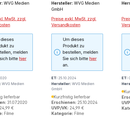
r:
WVG Medien
Hersteller:
WVG Medien
Hers
GmbH
l. MwSt. zzgl.
Preise exkl. MwSt. zzgl.
Prei
osten
Versandkosten
Ver
dieses
Um dieses
dukt zu
Produkt zu
tellen, melden
bestellen, melden
 sich bitte
hier
Sie sich bitte
hier
an.
2020
ET:
25.10.2024
ET:
0
:
WVG Medien
Hersteller:
WVG Medien
Hers
GmbH
Kur
ig lieferbar
Kurzfristig lieferbar
Ers
en:
31.07.2020
Erschienen:
25.10.2024
UVP
24,99 €
UVP/VK:
24,99 €
Kat
e:
Filme
Kategorie:
Filme