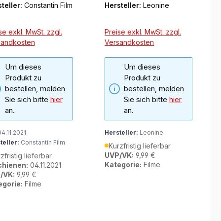
teller:
Constantin Film
Hersteller:
Leonine
se exkl. MwSt. zzgl.
Preise exkl. MwSt. zzgl.
sandkosten
Versandkosten
Um dieses
Um dieses
Produkt zu
Produkt zu
bestellen, melden
bestellen, melden
Sie sich bitte
hier
Sie sich bitte
hier
an.
an.
4.11.2021
Hersteller:
Leonine
teller:
Constantin Film
Kurzfristig lieferbar
UVP/VK:
9,99 €
zfristig lieferbar
Kategorie:
Filme
chienen:
04.11.2021
/VK:
9,99 €
egorie:
Filme