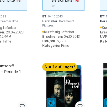
 sich bitte
hier
Sie sich bitte
hier
an.
2023
ET:
04.10.2013
ET:
1
:
Warner Bros.
Hersteller:
Paramount
Hers
Pictures
ig lieferbar
Kur
Kurzfristig lieferbar
en:
20.04.2023
Ers
Erschienen:
04.10.2013
24,99 €
UVP
UVP/VK:
9,99 €
e:
Filme
Kat
Kategorie:
Filme
Nur 1 auf Lager!