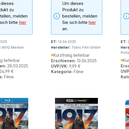
dieses
Um dieses
dukt zu
Produkt zu
tellen, melden
bestellen, melden
 sich bitte
hier
Sie sich bitte
hier
an.
2025
ET:
13.06.2025
ET:
2
:
WVG Medien
Hersteller:
Tobis Film GmbH
Hers
Pict
Kurzfristig lieferbar
ig lieferbar
Kur
Erschienen:
13.06.2025
en:
28.03.2025
Ers
UVP/VK:
9,99 €
24,99 €
UVP
Kategorie:
Filme
e:
Filme
Kat