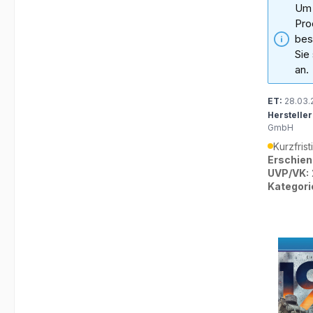
Um 
Pro
bes
Sie
an.
ET:
28.03.
Hersteller
GmbH
Kurzfrist
Erschien
UVP/VK:
Kategori