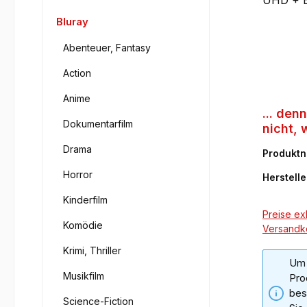
Bluray
Abenteuer, Fantasy
Action
Anime
... den
Dokumentarfilm
nicht, 
(4K-UH
Drama
Produkt
Horror
Herstelle
Kinderfilm
Preise exk
Komödie
Versandk
Krimi, Thriller
Um 
Musikfilm
Pro
bes
Science-Fiction