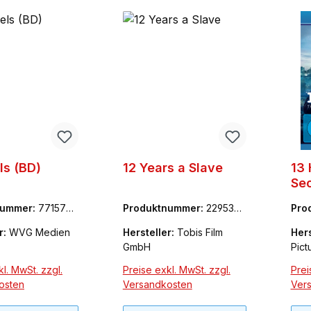
ls (BD)
12 Years a Slave
13 
Sec
Be
nummer:
7715790
Produktnummer:
2295339
Pro
1
26
r:
WVG Medien
Hersteller:
Tobis Film
Hers
GmbH
Pict
l. MwSt. zzgl.
Preise exkl. MwSt. zzgl.
Prei
osten
Versandkosten
Ver