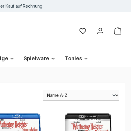
r Kauf auf Rechnung
Du hast 0 Produkte au
ige
Spielware
Tonies