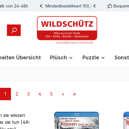
alb von 24-48h
Mindestbestellwert 100,- €
Bequeme
eiten Übersicht
Plüsch
Puzzle
Sonst
Seite
Seite
Seite
Seite
Seite
1
2
3
4
5