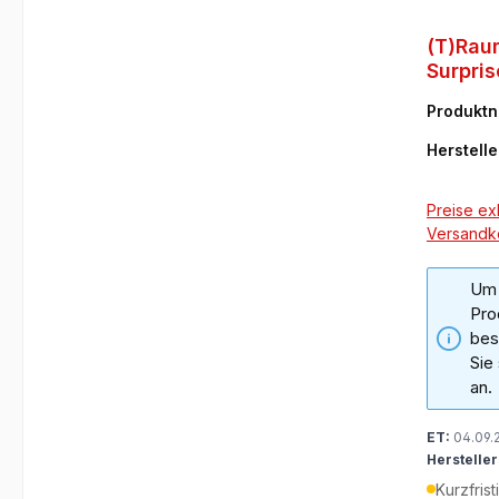
(T)Rau
Surpris
Produkt
8
Herstelle
Preise exk
Versandk
Um 
Pro
bes
Sie
an.
ET:
04.09.
Hersteller
Kurzfrist