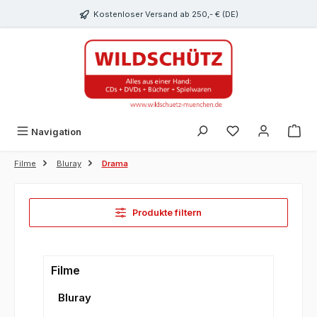
alt springen
Kostenloser Versand ab 250,- € (DE)
Du hast 0 Produk
Navigation
Filme
Bluray
Drama
Produkte filtern
Filme
Bluray