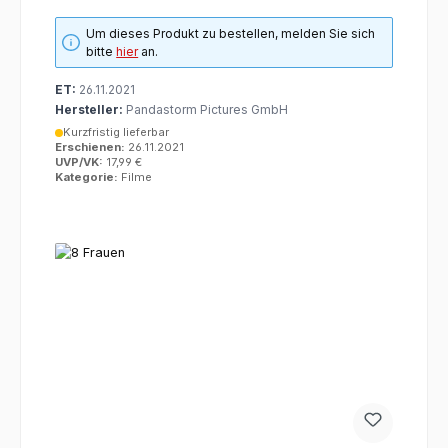
Um dieses Produkt zu bestellen, melden Sie sich
bitte
hier
an.
ET:
26.11.2021
Hersteller:
Pandastorm Pictures GmbH
Kurzfristig lieferbar
Erschienen:
26.11.2021
UVP/VK:
17,99 €
Kategorie:
Filme