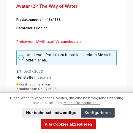
Avatar (2): The Way of Water
Produktnummer:
41861538
Hersteller:
Leonine
Preise exkl. MwSt. zzgl. Versandkosten
Um dieses Produkt zu bestellen, melden Sie sich
bitte
hier
an.
ET:
06.07.2023
Hersteller:
Leonine
Kurzfristig lieferbar
Erschienen:
06.07.2023
UVP/VK:
16,99 €
Kategorie:
Filme
Diese Website verwendet Cookies, um eine bestmögliche Erfahrung
bieten zu können.
Mehr Informationen ...
Nur technisch notwendige
Konfigurieren
Alle Cookies akzeptieren