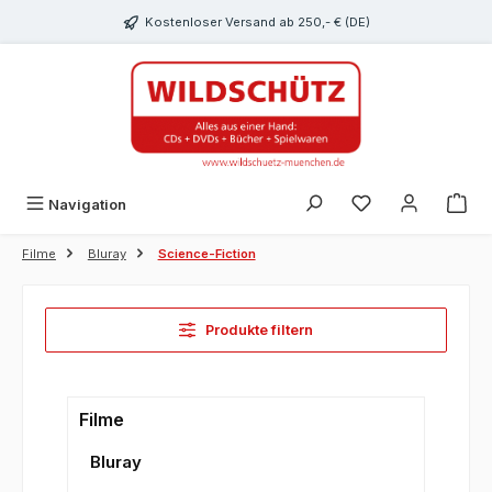
alt springen
Kostenloser Versand ab 250,- € (DE)
Du hast 0 Produk
Navigation
Filme
Bluray
Science-Fiction
Produkte filtern
Filme
Bluray