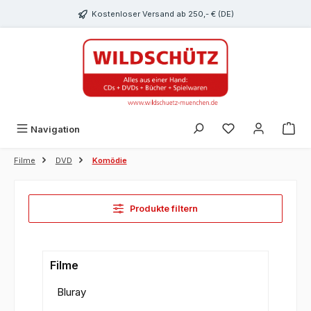
alt springen
Kostenloser Versand ab 250,- € (DE)
Du hast 0 Produk
Navigation
Filme
DVD
Komödie
Produkte filtern
Filme
Bluray