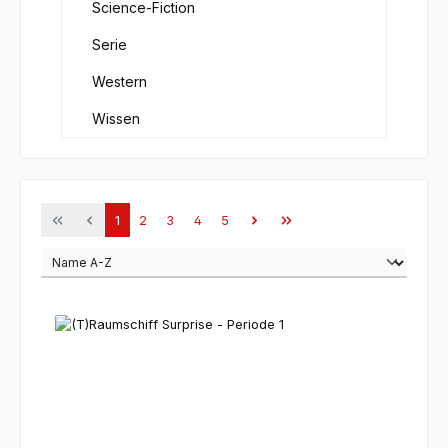
Science-Fiction
Serie
Western
Wissen
Seite
Seite
Seite
Seite
Seite
1
2
3
4
5