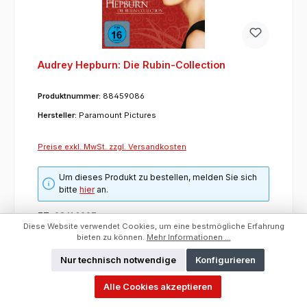
Audrey Hepburn: Die Rubin-Collection
Produktnummer:
88459086
Hersteller:
Paramount Pictures
Preise exkl. MwSt. zzgl. Versandkosten
Um dieses Produkt zu bestellen, melden Sie sich
bitte
hier
an.
ET:
08.11.2007
Diese Website verwendet Cookies, um eine bestmögliche Erfahrung
Hersteller:
Paramount Pictures
bieten zu können.
Mehr Informationen ...
Kurzfristig lieferbar
Erschienen:
08.11.2007
Nur technisch notwendige
Konfigurieren
UVP/VK:
34,95 €
Kategorie:
Filme
Alle Cookies akzeptieren