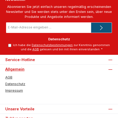
Abonnieren Sie jetzt einfach unseren regelmäßig erscheinenden
Newsletter und Sie werden stets unter den Ersten sein, über neue
Produkte und Angebote informiert werden.
E-
Mail-
Adresse
*
Datenschutz
Ich habe die
Datenschutzbestimmungen
zur Kenntnis genommen
und die
AGB
gelesen und bin mit ihnen einverstanden.
*
Service-Hotline
Allgemein
AGB
Datenschutz
Impressum
Unsere Vorteile