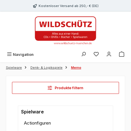
alt springen
Kostenloser Versand ab 250,- € (DE)
Du hast 0 Produk
Navigation
Spielware
Denk- & Logikspiele
Memo
Produkte filtern
Spielware
Actionfiguren