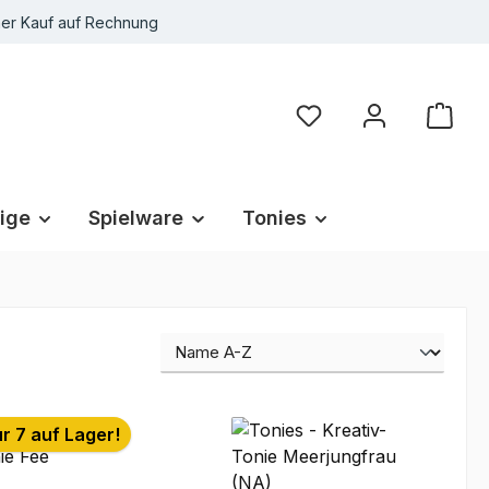
r Kauf auf Rechnung
Du hast 0 Produkte au
ige
Spielware
Tonies
r 7 auf Lager!