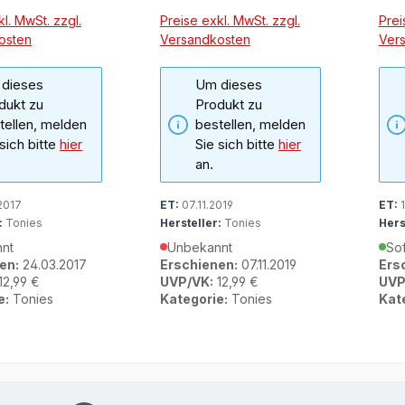
l. MwSt. zzgl.
Preise exkl. MwSt. zzgl.
Prei
osten
Versandkosten
Ver
dieses
Um dieses
dukt zu
Produkt zu
tellen, melden
bestellen, melden
 sich bitte
hier
Sie sich bitte
hier
an.
2017
ET:
07.11.2019
ET:
1
:
Tonies
Hersteller:
Tonies
Hers
nt
Unbekannt
Sof
en:
24.03.2017
Erschienen:
07.11.2019
Ers
12,99 €
UVP/VK:
12,99 €
UVP
e:
Tonies
Kategorie:
Tonies
Kat