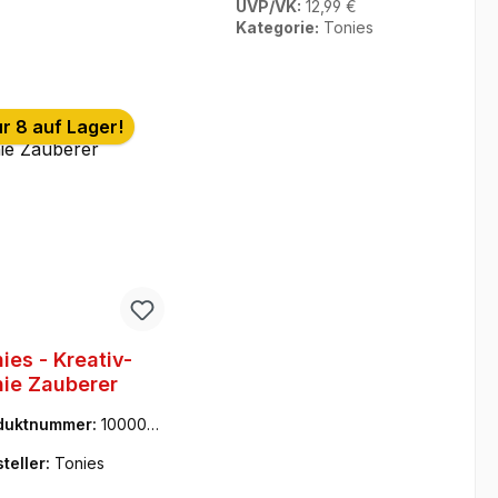
UVP/VK:
12,99 €
Kategorie:
Tonies
r 8 auf Lager!
ies - Kreativ-
ie Zauberer
duktnummer:
1000061
teller:
Tonies