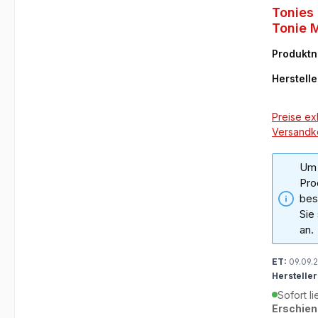
Tonies 
Tonie 
Produkt
80
Herstelle
Preise exk
Versandk
Um 
Pro
bes
Sie
an.
ET:
09.09.
Hersteller
Sofort li
Erschien