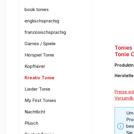
book tonies
englischsprachig
französischsprachig
Games / Spiele
Tonies 
Tonie 
Hörspiel Tonie
Produkt
Kopfhörer
7
Herstelle
Kreativ Tonie
Lieder Tonie
Preise exk
Versandk
My First Tonies
Nachtlicht
Um 
Pro
Plüsch
bes
Sie