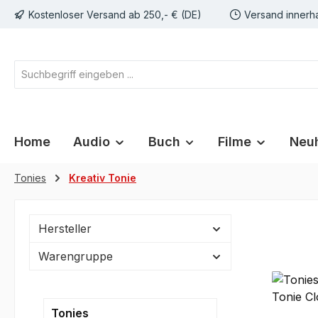
Kostenloser Versand ab 250,- € (DE)
Versand innerh
springen
Zur Hauptnavigation springen
Home
Audio
Buch
Filme
Neuh
Tonies
Kreativ Tonie
Hersteller
Warengruppe
Tonies