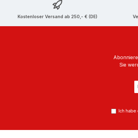
Kostenloser Versand ab 250,- € (DE)
Ve
Abonnieren
Sie wer
E
Ma
A
*
Ich habe