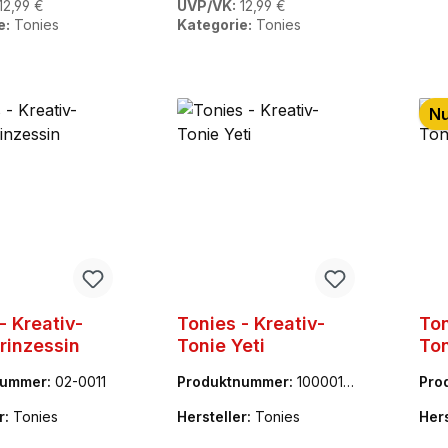
12,99 €
UVP/VK:
12,99 €
e:
Tonies
Kategorie:
Tonies
Nu
- Kreativ-
Tonies - Kreativ-
Ton
rinzessin
Tonie Yeti
Ton
nummer:
02-0011
Produktnummer:
1000014
Pro
4
3
r:
Tonies
Hersteller:
Tonies
Hers