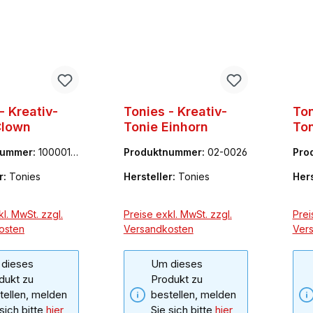
- Kreativ-
Tonies - Kreativ-
Ton
Clown
Tonie Einhorn
Ton
nummer:
1000011
Produktnummer:
02-0026
Pro
8
r:
Tonies
Hersteller:
Tonies
Hers
l. MwSt. zzgl.
Preise exkl. MwSt. zzgl.
Prei
osten
Versandkosten
Ver
dieses
Um dieses
dukt zu
Produkt zu
tellen, melden
bestellen, melden
 sich bitte
hier
Sie sich bitte
hier