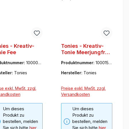
ies - Kreativ-
Tonies - Kreativ-
ie Fee
Tonie Meerjungfrau
(NA)
duktnummer:
1000023
Produktnummer:
1000153
8
teller:
Tonies
Hersteller:
Tonies
se exkl. MwSt. zzgl.
Preise exkl. MwSt. zzgl.
sandkosten
Versandkosten
Um dieses
Um dieses
Produkt zu
Produkt zu
bestellen, melden
bestellen, melden
Sie sich bitte
hier
Sie sich bitte
hier