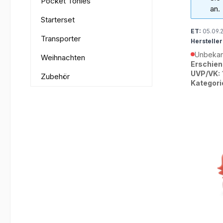
Pocket Tonies
an.
Starterset
ET:
05.09.
Transporter
Hersteller
Unbekan
Weihnachten
Erschien
UVP/VK:
Zubehör
Kategori