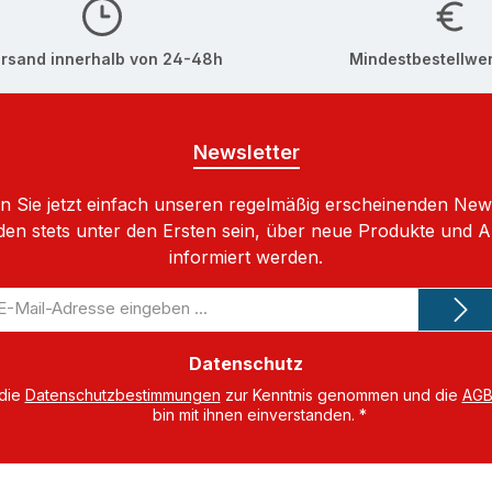
rsand innerhalb von 24-48h
Mindestbestellwer
Newsletter
 Sie jetzt einfach unseren regelmäßig erscheinenden New
den stets unter den Ersten sein, über neue Produkte und 
informiert werden.
-
il-
dresse
Datenschutz
 die
Datenschutzbestimmungen
zur Kenntnis genommen und die
AG
bin mit ihnen einverstanden.
*