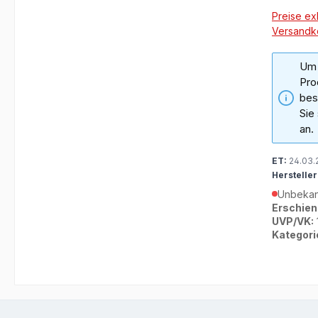
Preise exk
Versandk
Um 
Pro
bes
Sie
an.
ET:
24.03.
Hersteller
Unbekan
Erschien
UVP/VK:
Kategori