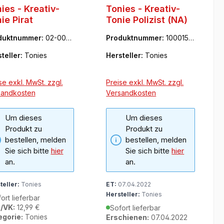
ies - Kreativ-
Tonies - Kreativ-
ie Pirat
Tonie Polizist (NA)
duktnummer:
02-000
Produktnummer:
1000153
9
teller:
Tonies
Hersteller:
Tonies
se exkl. MwSt. zzgl.
Preise exkl. MwSt. zzgl.
sandkosten
Versandkosten
Um dieses
Um dieses
Produkt zu
Produkt zu
bestellen, melden
bestellen, melden
Sie sich bitte
hier
Sie sich bitte
hier
an.
an.
teller:
Tonies
ET:
07.04.2022
Hersteller:
Tonies
ort lieferbar
/VK:
12,99 €
Sofort lieferbar
egorie:
Tonies
Erschienen:
07.04.2022