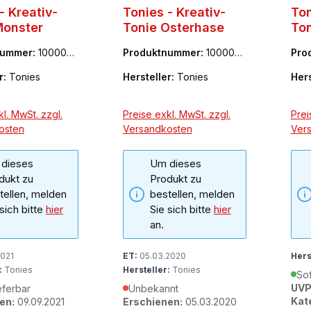
- Kreativ-
Tonies - Kreativ-
Ton
Monster
Tonie Osterhase
Ton
nummer:
100002
Produktnummer:
100000
Pro
97
7
r:
Tonies
Hersteller:
Tonies
Hers
l. MwSt. zzgl.
Preise exkl. MwSt. zzgl.
Prei
osten
Versandkosten
Ver
dieses
Um dieses
dukt zu
Produkt zu
tellen, melden
bestellen, melden
 sich bitte
hier
Sie sich bitte
hier
an.
2021
ET:
05.03.2020
Hers
:
Tonies
Hersteller:
Tonies
Sof
UVP
eferbar
Unbekannt
Kat
en:
09.09.2021
Erschienen:
05.03.2020