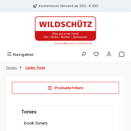
alt springen
Kostenloser Versand ab 250,- € (DE)
Du hast 0 Produk
Navigation
Tonies
Lieder Tonie
Produkte filtern
Tonies
book tonies