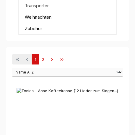
Transporter
Weihnachten
Zubehör
Seite
Seite
1
2