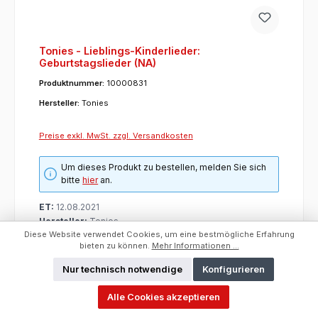
Tonies - Lieblings-Kinderlieder:
Geburtstagslieder (NA)
Produktnummer:
10000831
Hersteller:
Tonies
Preise exkl. MwSt. zzgl. Versandkosten
Um dieses Produkt zu bestellen, melden Sie sich
bitte
hier
an.
ET:
12.08.2021
Hersteller:
Tonies
Diese Website verwendet Cookies, um eine bestmögliche Erfahrung
Unbekannt
bieten zu können.
Mehr Informationen ...
Erschienen:
12.08.2021
UVP/VK:
16,99 €
Nur technisch notwendige
Konfigurieren
Kategorie:
Tonies
Alle Cookies akzeptieren