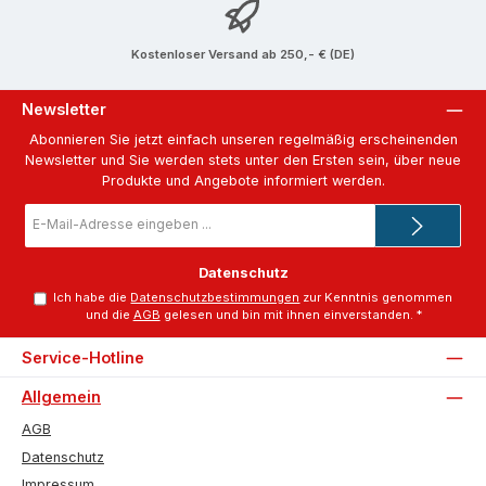
Kostenloser Versand ab 250,- € (DE)
Newsletter
Abonnieren Sie jetzt einfach unseren regelmäßig erscheinenden
Newsletter und Sie werden stets unter den Ersten sein, über neue
Produkte und Angebote informiert werden.
E-
Mail-
Adresse
*
Datenschutz
Ich habe die
Datenschutzbestimmungen
zur Kenntnis genommen
und die
AGB
gelesen und bin mit ihnen einverstanden.
*
Service-Hotline
Allgemein
AGB
Datenschutz
Impressum