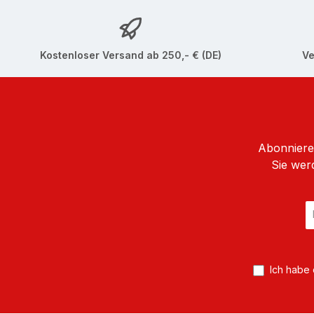
Kostenloser Versand ab 250,- € (DE)
Ve
Abonnieren
Sie wer
E
Ma
A
*
Ich habe