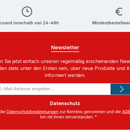
rsand innerhalb von 24-48h
Mindestbestellwer
Newsletter
 Sie jetzt einfach unseren regelmäßig erscheinenden New
den stets unter den Ersten sein, über neue Produkte und 
informiert werden.
-
il-
dresse
Datenschutz
 die
Datenschutzbestimmungen
zur Kenntnis genommen und die
AG
bin mit ihnen einverstanden.
*