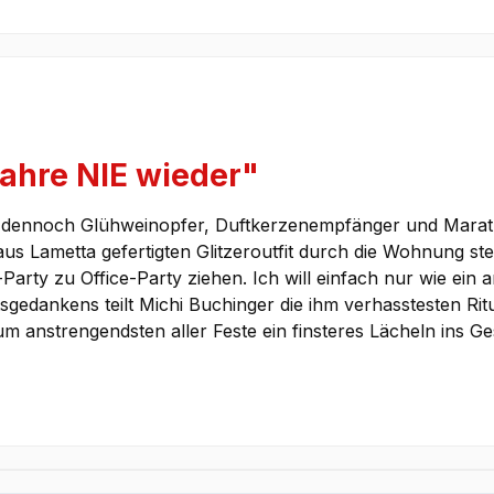
Jahre NIE wieder"
er dennoch Glühweinopfer, Duftkerzenempfänger und Marat
m aus Lametta gefertigten Glitzeroutfit durch die Wohnung st
e-Party zu Office-Party ziehen. Ich will einfach nur wie e
sgedankens teilt Michi Buchinger die ihm verhasstesten Ri
nstrengendsten aller Feste ein finsteres Lächeln ins Gesic