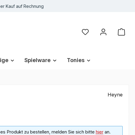
r Kauf auf Rechnung
Du hast 0 Produkte au
ige
Spielware
Tonies
Heyne
s Produkt zu bestellen, melden Sie sich bitte
hier
an.