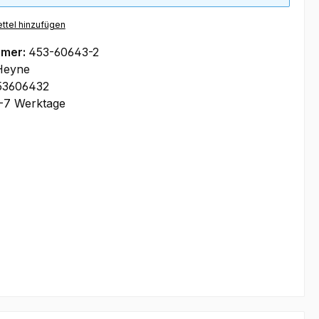
ttel hinzufügen
mmer:
453-60643-2
Heyne
53606432
-7 Werktage