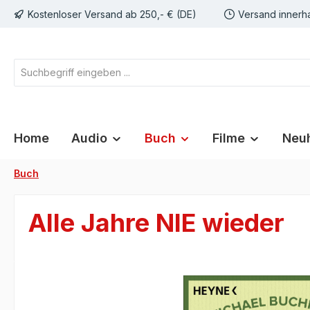
Kostenloser Versand ab 250,- € (DE)
Versand innerh
springen
Zur Hauptnavigation springen
Home
Audio
Buch
Filme
Neuh
Buch
Alle Jahre NIE wieder
Bildergalerie überspringen