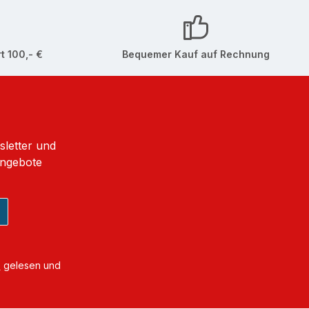
t 100,- €
Bequemer Kauf auf Rechnung
sletter und
Angebote
B
gelesen und