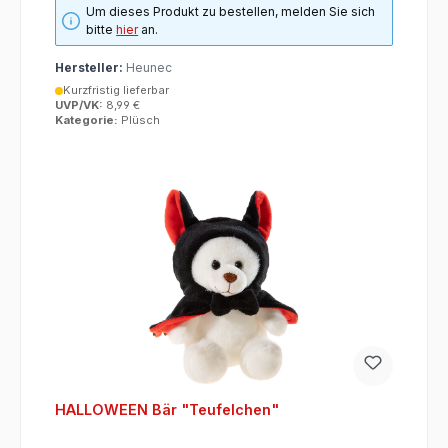
Um dieses Produkt zu bestellen, melden Sie sich
bitte
hier
an.
Hersteller:
Heunec
Kurzfristig lieferbar
UVP/VK:
8,99 €
Kategorie:
Plüsch
HALLOWEEN Bär "Teufelchen"