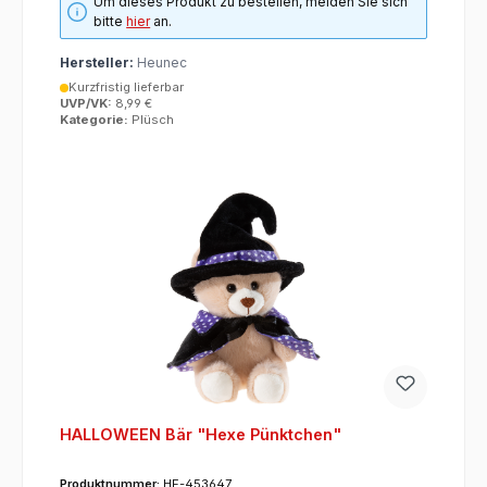
Um dieses Produkt zu bestellen, melden Sie sich
bitte
hier
an.
Hersteller:
Heunec
Kurzfristig lieferbar
UVP/VK:
8,99 €
Kategorie:
Plüsch
HALLOWEEN Bär "Hexe Pünktchen"
Produktnummer:
HE-453647