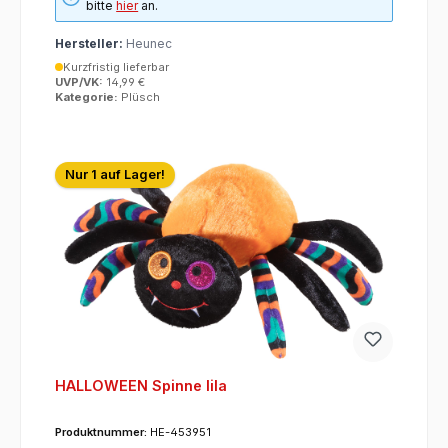
bitte
hier
an.
Hersteller:
Heunec
Kurzfristig lieferbar
UVP/VK:
14,99 €
Kategorie:
Plüsch
Nur 1 auf Lager!
HALLOWEEN Spinne lila
Produktnummer:
HE-453951