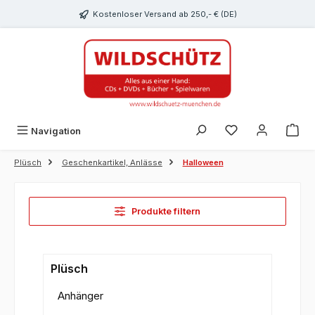
alt springen
Kostenloser Versand ab 250,- € (DE)
Du hast 0 Produk
Navigation
Plüsch
Geschenkartikel, Anlässe
Halloween
Produkte filtern
Plüsch
Anhänger