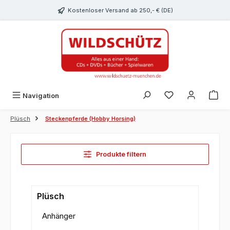
alt springen
Kostenloser Versand ab 250,- € (DE)
Du hast 0 Produk
Navigation
Plüsch
Steckenpferde (Hobby Horsing)
Produkte filtern
Plüsch
Anhänger