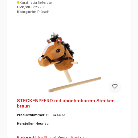
Kurzfristig lieferbar
UVP/VK:
29,99 €
Kategorie:
Plüsch
STECKENPFERD mit abnehmbarem Stecken
braun
Produktnummer:
HE-744073
Hersteller:
Heunec
Preise exkl. MwSt. zzgl. Versandkosten