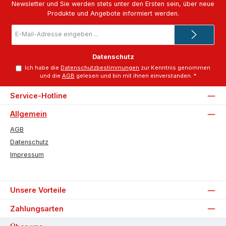
Newsletter und Sie werden stets unter den Ersten sein, über neue
Produkte und Angebote informiert werden.
E-
Mail-
Adresse
*
Datenschutz
Ich habe die
Datenschutzbestimmungen
zur Kenntnis genommen
und die
AGB
gelesen und bin mit ihnen einverstanden.
*
Service-Hotline
Allgemein
AGB
Datenschutz
Impressum
Unsere Vorteile
Zahlungsarten