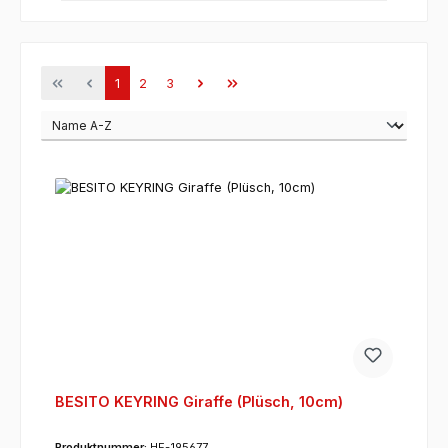
Seite
Seite
Seite
1
2
3
BESITO KEYRING Giraffe (Plüsch, 10cm)
Produktnummer:
HE-195677