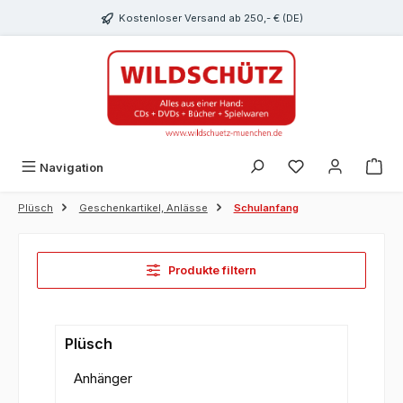
alt springen
Kostenloser Versand ab 250,- € (DE)
Du hast 0 Produk
Navigation
Plüsch
Geschenkartikel, Anlässe
Schulanfang
Produkte filtern
Plüsch
Anhänger