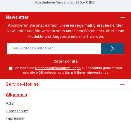
Kostenloser Versand ab 250,- € (DE)
Newsletter
Abonnieren Sie jetzt einfach unseren regelmäßig erscheinenden
Newsletter und Sie werden stets unter den Ersten sein, über neue
Produkte und Angebote informiert werden.
E-
Mail-
Adresse
*
Datenschutz
Ich habe die
Datenschutzbestimmungen
zur Kenntnis genommen
und die
AGB
gelesen und bin mit ihnen einverstanden.
*
Service-Hotline
Allgemein
AGB
Datenschutz
Impressum