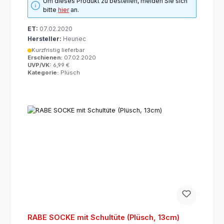
Um dieses Produkt zu bestellen, melden Sie sich
bitte
hier
an.
ET:
07.02.2020
Hersteller:
Heunec
Kurzfristig lieferbar
Erschienen:
07.02.2020
UVP/VK:
6,99 €
Kategorie:
Plüsch
RABE SOCKE mit Schultüte (Plüsch, 13cm)