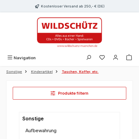
alt springen
Kostenloser Versand ab 250,- € (DE)
Du hast 0 Produk
Navigation
Sonstige
Kinderartikel
Taschen, Koffer, etc.
Produkte filtern
Sonstige
Aufbewahrung