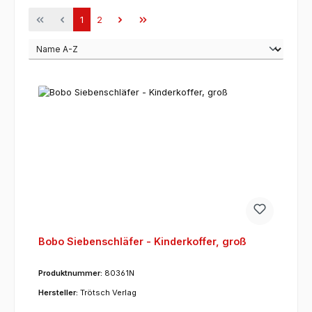
Seite
Seite
1
2
Bobo Siebenschläfer - Kinderkoffer, groß
Produktnummer:
80361N
Hersteller:
Trötsch Verlag