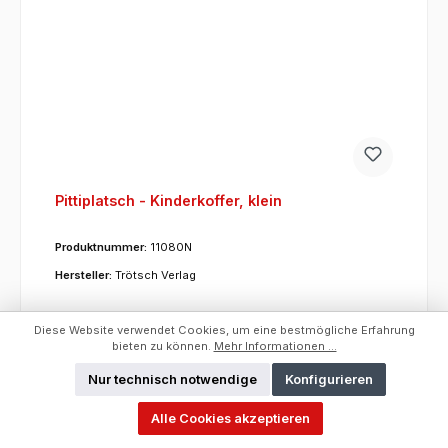
Pittiplatsch - Kinderkoffer, klein
Produktnummer:
11080N
Hersteller:
Trötsch Verlag
Preise exkl. MwSt. zzgl. Versandkosten
Diese Website verwendet Cookies, um eine bestmögliche Erfahrung
bieten zu können.
Mehr Informationen ...
Um dieses Produkt zu bestellen, melden Sie sich
Nur technisch notwendige
Konfigurieren
bitte
hier
an.
Alle Cookies akzeptieren
ET:
01.07.2019
Hersteller:
Trötsch Verlag