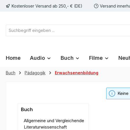
Kostenloser Versand ab 250,- € (DE)
Versand innerh
springen
Zur Hauptnavigation springen
Home
Audio
Buch
Filme
Neuh
Buch
Pädagogik
Erwachsenenbildung
Keine
Buch
Allgemeine und Vergleichende
Literaturwissenschaft