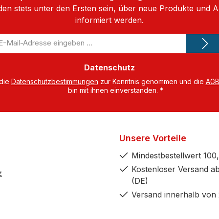
den stets unter den Ersten sein, über neue Produkte und 
informiert werden.
-
il-
dresse
Datenschutz
 die
Datenschutzbestimmungen
zur Kenntnis genommen und die
AG
bin mit ihnen einverstanden.
*
Unsere Vorteile
Mindestbestellwert 100,
Kostenloser Versand ab
z
(DE)
Versand innerhalb von