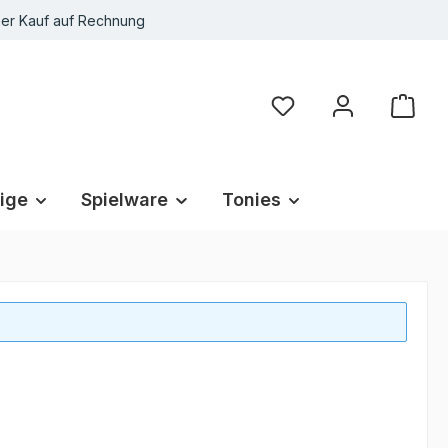
r Kauf auf Rechnung
Du hast 0 Produkte au
ige
Spielware
Tonies