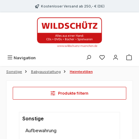
alt springen
Kostenloser Versand ab 250,- € (DE)
Du hast 0 Produk
Navigation
Sonstige
Babyausstattung
Heimtextilien
Produkte filtern
Sonstige
Aufbewahrung