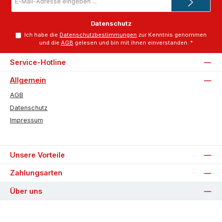
Mail-
Adresse
*
Datenschutz
Ich habe die
Datenschutzbestimmungen
zur Kenntnis genommen
und die
AGB
gelesen und bin mit ihnen einverstanden.
*
Service-Hotline
Allgemein
AGB
Datenschutz
Impressum
Unsere Vorteile
Zahlungsarten
Über uns