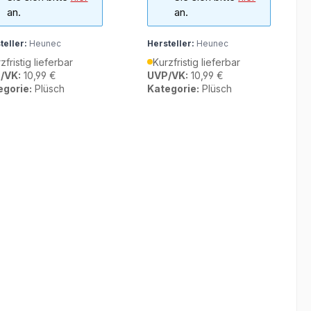
an.
an.
teller:
Heunec
Hersteller:
Heunec
zfristig lieferbar
Kurzfristig lieferbar
/VK:
10,99 €
UVP/VK:
10,99 €
egorie:
Plüsch
Kategorie:
Plüsch