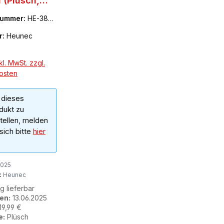
 (Plüsch,
nummer:
HE-388
r:
Heunec
l. MwSt. zzgl.
osten
dieses
dukt zu
tellen, melden
 sich bitte
hier
2025
:
Heunec
ig lieferbar
en:
13.06.2025
19,99 €
e:
Plüsch