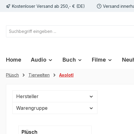
Kostenloser Versand ab 250,- € (DE)
Versand innerh
springen
Zur Hauptnavigation springen
Home
Audio
Buch
Filme
Neuh
Plüsch
Tierwelten
Axolotl
Hersteller
Warengruppe
Plüsch