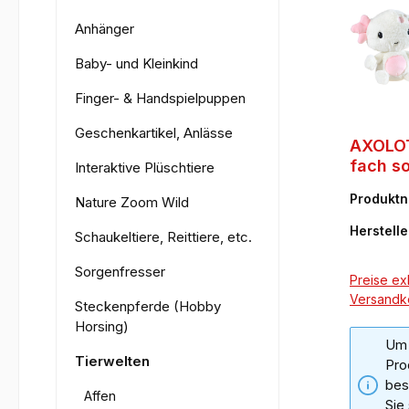
Anhänger
Baby- und Kleinkind
Finger- & Handspielpuppen
Geschenkartikel, Anlässe
AXOLOT
fach so
Interaktive Plüschtiere
Produkt
Nature Zoom Wild
71
Herstelle
Schaukeltiere, Reittiere, etc.
Sorgenfresser
Preise exk
Versandk
Steckenpferde (Hobby
Horsing)
Um 
Tierwelten
Pro
bes
Affen
Sie