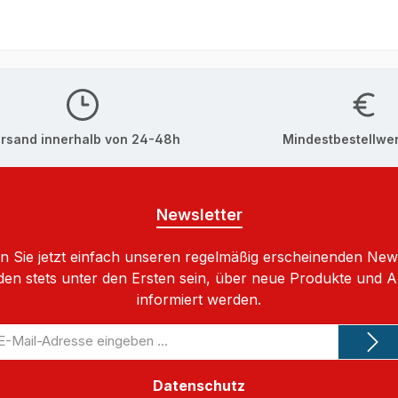
rsand innerhalb von 24-48h
Mindestbestellwer
Newsletter
 Sie jetzt einfach unseren regelmäßig erscheinenden New
den stets unter den Ersten sein, über neue Produkte und 
informiert werden.
-
il-
dresse
Datenschutz