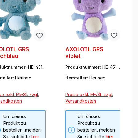
OLOTL GRS
AXOLOTL GRS
uchblau
violet
duktnummer:
HE-4519
Produktnummer:
HE-4519
57
teller:
Heunec
Hersteller:
Heunec
se exkl. MwSt. zzgl.
Preise exkl. MwSt. zzgl.
sandkosten
Versandkosten
Um dieses
Um dieses
Produkt zu
Produkt zu
bestellen, melden
bestellen, melden
Sie sich bitte
hier
Sie sich bitte
hier