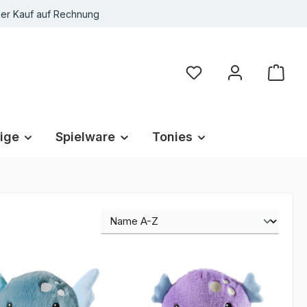
r Kauf auf Rechnung
Du hast 0 Produkte au
ige
Spielware
Tonies