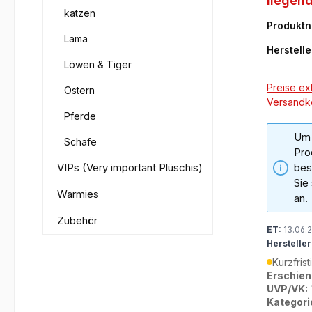
liegend
katzen
45cm)
Produkt
Lama
376
Herstelle
Löwen & Tiger
Preise exk
Ostern
Versandk
Pferde
Um 
Schafe
Pro
VIPs (Very important Plüschis)
bes
Sie
Warmies
an.
Zubehör
ET:
13.06.
Hersteller
Kurzfrist
Erschien
UVP/VK:
Kategori