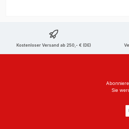
Kostenloser Versand ab 250,- € (DE)
Ve
Abonnieren
Sie wer
E
Ma
A
*