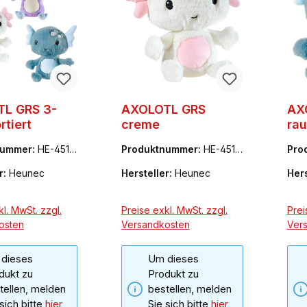
L GRS 3-
AXOLOTL GRS
AX
rtiert
creme
ra
nummer:
HE-4519
Produktnummer:
HE-4519
Pro
40
64
r:
Heunec
Hersteller:
Heunec
Hers
l. MwSt. zzgl.
Preise exkl. MwSt. zzgl.
Prei
osten
Versandkosten
Ver
dieses
Um dieses
dukt zu
Produkt zu
tellen, melden
bestellen, melden
 sich bitte
hier
Sie sich bitte
hier