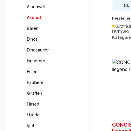
an.
Alpenwelt
Axolotl
Hersteller
Kurzfrist
Bären
UVP/VK:
Kategori
Dinos
Dinosaurier
Einhörner
Eulen
Faultiere
Giraffen
Hasen
Hunde
CONCIS
Igel