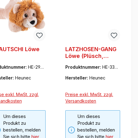
AUTSCHI Löwe
LATZHOSEN-GANG
Löwe (Plüsch,
35cm)
duktnummer:
HE-2928
Produktnummer:
HE-3354
79
teller:
Heunec
Hersteller:
Heunec
se exkl. MwSt. zzgl.
Preise exkl. MwSt. zzgl.
sandkosten
Versandkosten
Um dieses
Um dieses
Produkt zu
Produkt zu
bestellen, melden
bestellen, melden
Sie sich bitte
hier
Sie sich bitte
hier