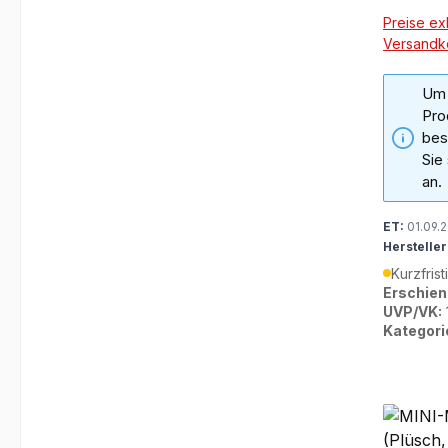
Preise exk
Versandk
Um 
Pro
bes
Sie
an.
ET:
01.09.
Hersteller
Kurzfrist
Erschien
UVP/VK:
Kategori