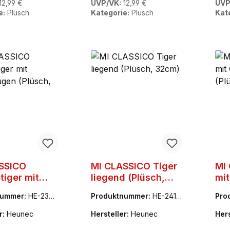
12,99 €
UVP/VK:
12,99 €
UVP
e:
Plüsch
Kategorie:
Plüsch
Kat
SSICO
MI CLASSICO Tiger
MI
tiger mit
liegend (Plüsch,
mit
raugen
32cm)
(Pl
nummer:
HE-2357
Produktnummer:
HE-2410
Pro
h, 18cm)
77
70
r:
Heunec
Hersteller:
Heunec
Hers