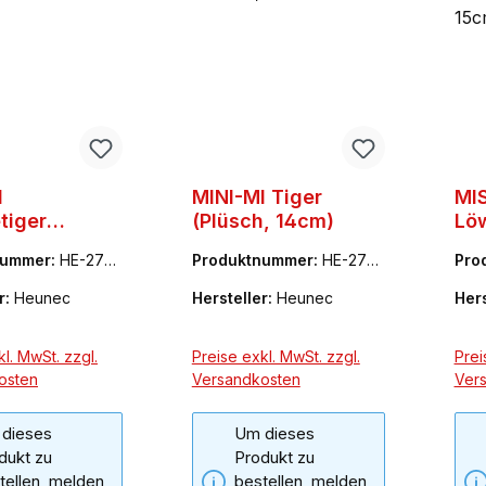
I
MINI-MI Tiger
MI
tiger
(Plüsch, 14cm)
Löw
h, 14cm)
(Pl
nummer:
HE-2756
Produktnummer:
HE-2755
Pro
77
76
r:
Heunec
Hersteller:
Heunec
Hers
l. MwSt. zzgl.
Preise exkl. MwSt. zzgl.
Prei
osten
Versandkosten
Ver
dieses
Um dieses
dukt zu
Produkt zu
tellen, melden
bestellen, melden