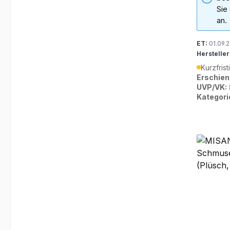
Sie
an.
ET:
01.09.
Hersteller
Kurzfrist
Erschien
UVP/VK:
Kategori