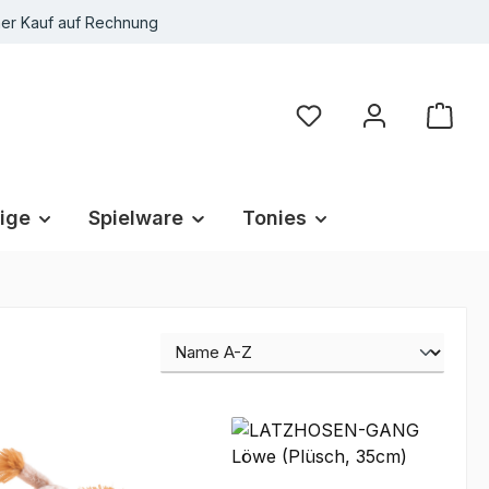
r Kauf auf Rechnung
Du hast 0 Produkte au
ige
Spielware
Tonies