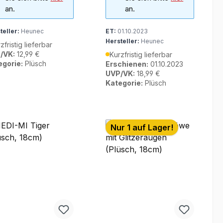
an.
an.
teller:
Heunec
ET:
01.10.2023
Hersteller:
Heunec
zfristig lieferbar
/VK:
12,99 €
Kurzfristig lieferbar
egorie:
Plüsch
Erschienen:
01.10.2023
UVP/VK:
18,99 €
Kategorie:
Plüsch
Nur 1 auf Lager!