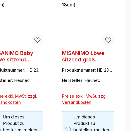
SANIMO Baby
MISANIMO Löwe
e sitzend
sitzend groß
üsch, 15cm)
(Plüsch, 18cm)
duktnummer:
HE-2381
Produktnummer:
HE-2355
64
teller:
Heunec
Hersteller:
Heunec
se exkl. MwSt. zzgl.
Preise exkl. MwSt. zzgl.
sandkosten
Versandkosten
Um dieses
Um dieses
Produkt zu
Produkt zu
bestellen, melden
bestellen, melden