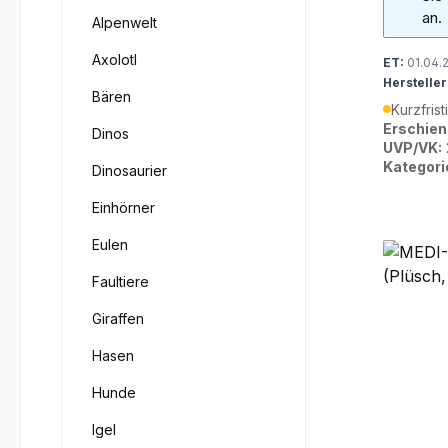
an.
Alpenwelt
Axolotl
ET:
01.04.
Hersteller
Bären
Kurzfrist
Erschien
Dinos
UVP/VK:
Kategori
Dinosaurier
Einhörner
Eulen
Faultiere
Giraffen
Hasen
Hunde
Igel