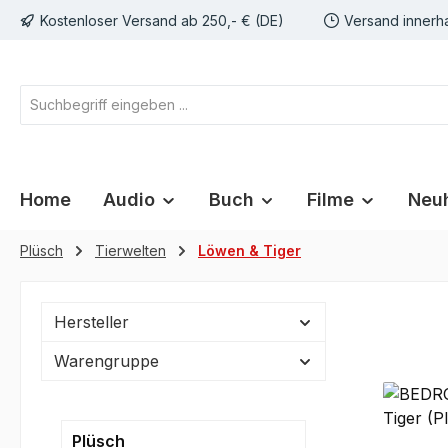
Kostenloser Versand ab 250,- € (DE)
Versand innerh
springen
Zur Hauptnavigation springen
Home
Audio
Buch
Filme
Neuh
Plüsch
Tierwelten
Löwen & Tiger
Hersteller
Warengruppe
Plüsch