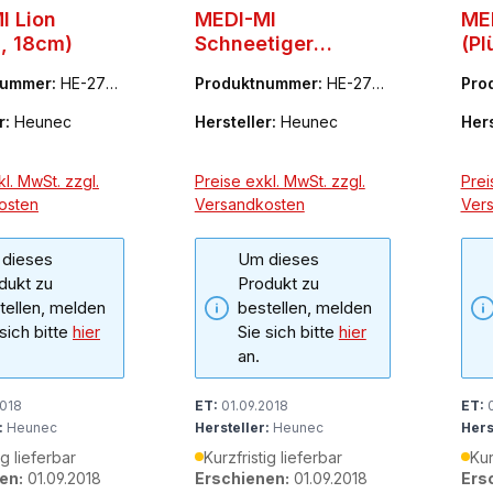
I Lion
MEDI-MI
MED
h, 18cm)
Schneetiger
(Pl
(Plüsch, 18cm)
nummer:
HE-2786
Produktnummer:
HE-278
Pro
370
479
r:
Heunec
Hersteller:
Heunec
Hers
l. MwSt. zzgl.
Preise exkl. MwSt. zzgl.
Prei
osten
Versandkosten
Ver
dieses
Um dieses
dukt zu
Produkt zu
tellen, melden
bestellen, melden
 sich bitte
hier
Sie sich bitte
hier
an.
2018
ET:
01.09.2018
ET:
0
:
Heunec
Hersteller:
Heunec
Hers
ig lieferbar
Kurzfristig lieferbar
Kur
en:
01.09.2018
Erschienen:
01.09.2018
Ers