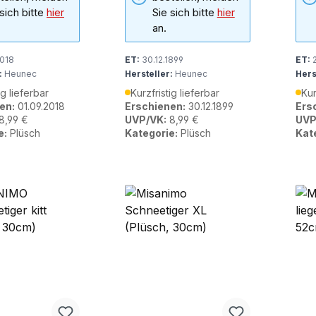
 sich bitte
hier
Sie sich bitte
hier
an.
2018
ET:
30.12.1899
ET:
2
:
Heunec
Hersteller:
Heunec
Hers
ig lieferbar
Kurzfristig lieferbar
Kur
en:
01.09.2018
Erschienen:
30.12.1899
Ers
8,99 €
UVP/VK:
8,99 €
UVP
e:
Plüsch
Kategorie:
Plüsch
Kat