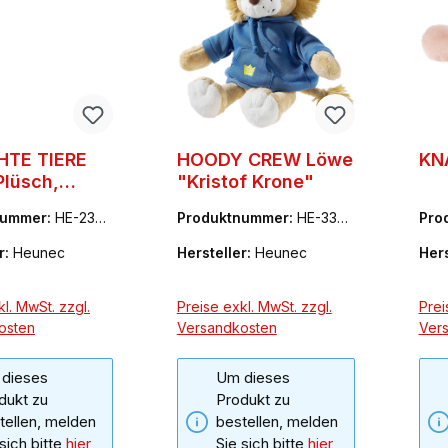
HTE TIERE
HOODY CREW Löwe
KN
Plüsch,
"Kristof Krone"
nummer:
HE-2391
Produktnummer:
HE-3360
Pro
70
71
r:
Heunec
Hersteller:
Heunec
Hers
l. MwSt. zzgl.
Preise exkl. MwSt. zzgl.
Prei
osten
Versandkosten
Ver
dieses
Um dieses
dukt zu
Produkt zu
tellen, melden
bestellen, melden
 sich bitte
hier
Sie sich bitte
hier