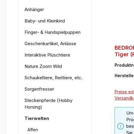
Anhänger
Baby- und Kleinkind
Finger- & Handspielpuppen
Geschenkartikel, Anlässe
BEDRO
Tiger (
Interaktive Plüschtiere
28cm)
Produkt
Nature Zoom Wild
73
Herstelle
Schaukeltiere, Reittiere, etc.
Sorgenfresser
Preise exk
Versandk
Steckenpferde (Hobby
Horsing)
Um 
Tierwelten
Pro
bes
Affen
Sie