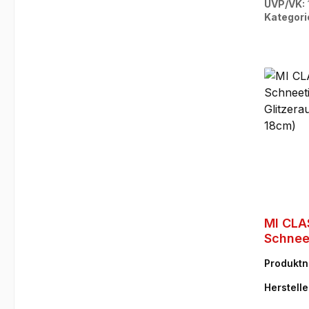
UVP/VK:
Kategori
MI CLA
Schnee
Glitze
Produkt
(Plüsc
79
Herstelle