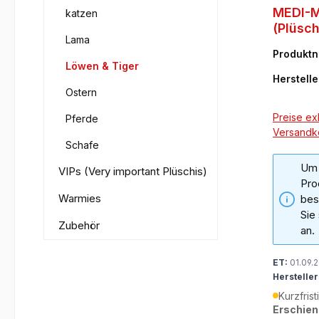
MEDI-M
katzen
(Plüsc
Lama
Produkt
Löwen & Tiger
77
Herstelle
Ostern
Preise exk
Pferde
Versandk
Schafe
Um 
VIPs (Very important Plüschis)
Pro
Warmies
bes
Sie
Zubehör
an.
ET:
01.09.
Hersteller
Kurzfrist
Erschien