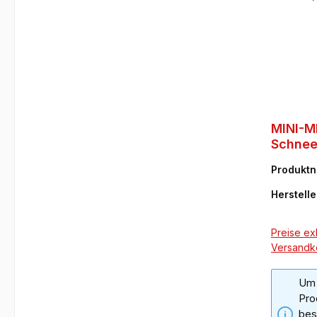
MINI-M
Schnee
(Plüsc
Produkt
76
Herstelle
Preise exk
Versandk
Um 
Pro
bes