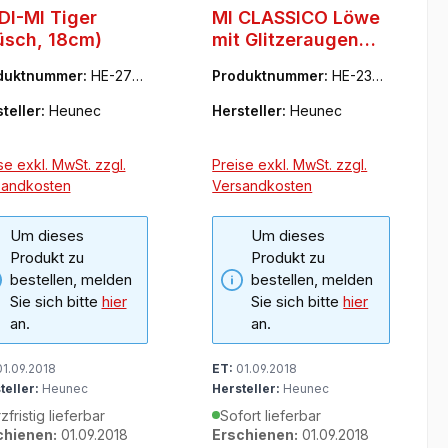
I-MI Tiger
MI CLASSICO Löwe
üsch, 18cm)
mit Glitzeraugen
(Plüsch, 18cm)
duktnummer:
HE-278
Produktnummer:
HE-2355
71
teller:
Heunec
Hersteller:
Heunec
se exkl. MwSt. zzgl.
Preise exkl. MwSt. zzgl.
sandkosten
Versandkosten
Um dieses
Um dieses
Produkt zu
Produkt zu
bestellen, melden
bestellen, melden
Sie sich bitte
hier
Sie sich bitte
hier
an.
an.
1.09.2018
ET:
01.09.2018
teller:
Heunec
Hersteller:
Heunec
zfristig lieferbar
Sofort lieferbar
chienen:
01.09.2018
Erschienen:
01.09.2018