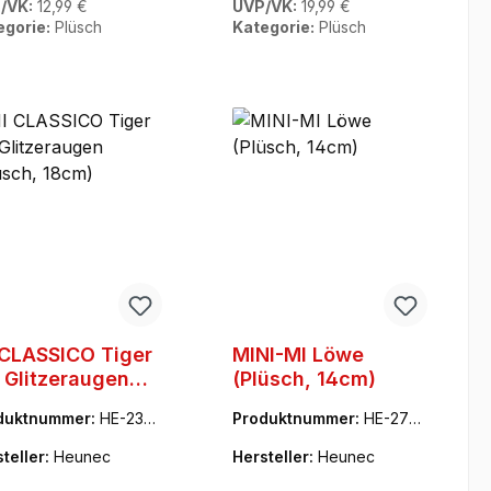
/VK:
12,99 €
UVP/VK:
19,99 €
egorie:
Plüsch
Kategorie:
Plüsch
 CLASSICO Tiger
MINI-MI Löwe
 Glitzeraugen
(Plüsch, 14cm)
üsch, 18cm)
duktnummer:
HE-2356
Produktnummer:
HE-2752
70
teller:
Heunec
Hersteller:
Heunec