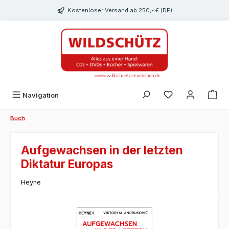
alt springen
Kostenloser Versand ab 250,- € (DE)
Du hast 0 Produk
Navigation
Buch
Aufgewachsen in der letzten
Diktatur Europas
Heyne
Bildergalerie überspringen