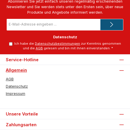
Abonnieren Sie jetzt einfach unseren regelmäßig erscheinenden
Newsletter und Sie werden stets unter den Ersten sein, über neue
Produkte und Angebote informiert werden.
E-
Mail-
Adresse
*
Datenschutz
Ich habe die
Datenschutzbestimmungen
zur Kenntnis genommen
und die
AGB
gelesen und bin mit ihnen einverstanden.
*
Service-Hotline
Allgemein
AGB
Datenschutz
Impressum
Unsere Vorteile
Zahlungsarten