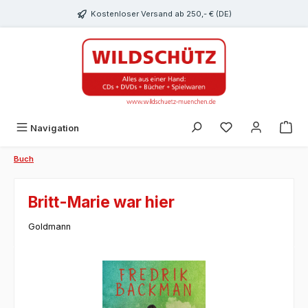
alt springen
Kostenloser Versand ab 250,- € (DE)
Du hast 0 Produk
Navigation
Buch
Britt-Marie war hier
Goldmann
Bildergalerie überspringen