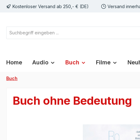
Kostenloser Versand ab 250,- € (DE)
Versand innerh
springen
Zur Hauptnavigation springen
Home
Audio
Buch
Filme
Neuh
Buch
Buch ohne Bedeutung
Bildergalerie überspringen