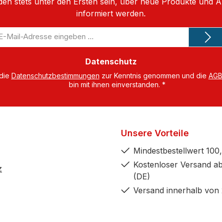
den stets unter den Ersten sein, über neue Produkte und 
informiert werden.
-
il-
dresse
Datenschutz
 die
Datenschutzbestimmungen
zur Kenntnis genommen und die
AG
bin mit ihnen einverstanden.
*
Unsere Vorteile
Mindestbestellwert 100,
Kostenloser Versand ab
z
(DE)
Versand innerhalb von