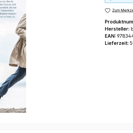
Zum Merkze
Produktnu
Hersteller:
b
EAN:
97834
Lieferzeit:
5