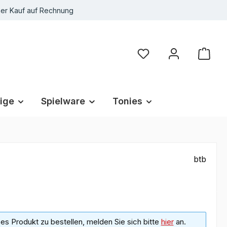
r Kauf auf Rechnung
Du hast 0 Produkte au
ige
Spielware
Tonies
btb
s Produkt zu bestellen, melden Sie sich bitte
hier
an.