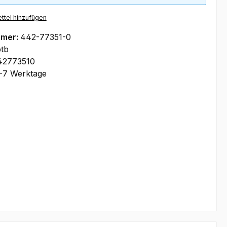
ttel hinzufügen
mmer:
442-77351-0
tb
42773510
-7 Werktage