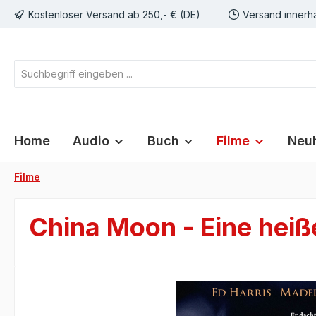
Kostenloser Versand ab 250,- € (DE)
Versand innerh
springen
Zur Hauptnavigation springen
Home
Audio
Buch
Filme
Neuh
Filme
China Moon - Eine heiß
Bildergalerie überspringen