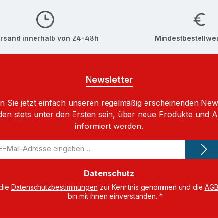
rsand innerhalb von 24-48h
Mindestbestellwer
Newsletter
 Sie jetzt einfach unseren regelmäßig erscheinenden New
den stets unter den Ersten sein, über neue Produkte und 
informiert werden.
-
il-
dresse
Datenschutz
 die
Datenschutzbestimmungen
zur Kenntnis genommen und die
AG
bin mit ihnen einverstanden.
*