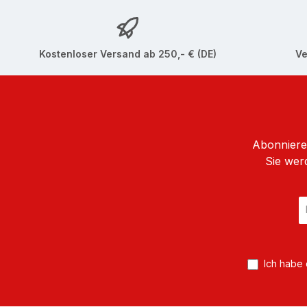
Kostenloser Versand ab 250,- € (DE)
Ve
Abonnieren
Sie wer
E
Ma
A
*
Ich habe