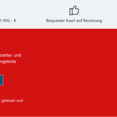
t 100,- €
Bequemer Kauf auf Rechnung
sletter und
Angebote
B
gelesen und