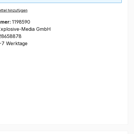
ttel hinzufügen
mmer:
1198590
Explosive-Media GmbH
28658878
-7 Werktage