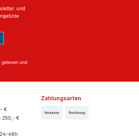
sletter und
Angebote
B
gelesen und
Zahlungsarten
- €
Vorkasse
Rechnung
 250,- €
 24-48h