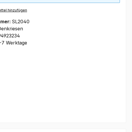
ttel hinzufügen
mmer:
SL2040
Denkriesen
94923234
-7 Werktage