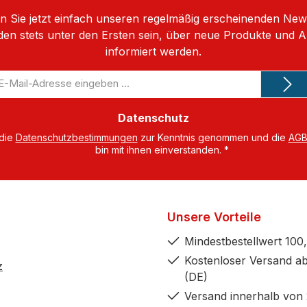
 Sie jetzt einfach unseren regelmäßig erscheinenden New
den stets unter den Ersten sein, über neue Produkte und 
informiert werden.
-
il-
dresse
Datenschutz
 die
Datenschutzbestimmungen
zur Kenntnis genommen und die
AG
bin mit ihnen einverstanden.
*
Unsere Vorteile
Mindestbestellwert 100,
Kostenloser Versand ab
z
(DE)
Versand innerhalb von