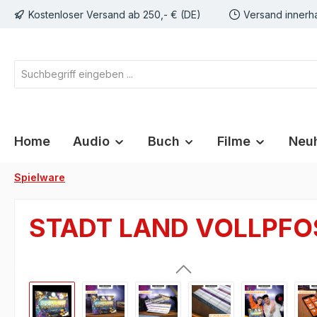
Kostenloser Versand ab 250,- € (DE)
Versand innerh
springen
Zur Hauptnavigation springen
Home
Audio
Buch
Filme
Neuh
Spielware
STADT LAND VOLLPFOST
Bildergalerie überspringen