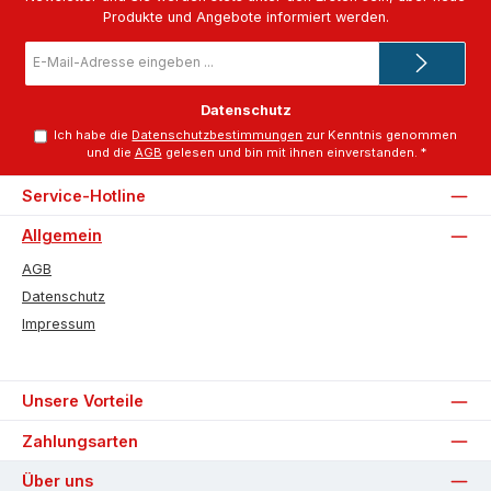
Produkte und Angebote informiert werden.
E-
Mail-
Adresse
*
Datenschutz
Ich habe die
Datenschutzbestimmungen
zur Kenntnis genommen
und die
AGB
gelesen und bin mit ihnen einverstanden.
*
Service-Hotline
Allgemein
AGB
Datenschutz
Impressum
Unsere Vorteile
Zahlungsarten
Über uns