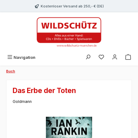
alt springen
Kostenloser Versand ab 250,- € (DE)
Du hast 0 Produk
Navigation
Buch
Das Erbe der Toten
Goldmann
Bildergalerie überspringen