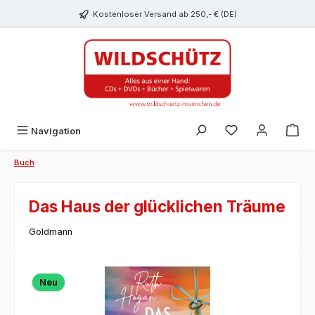
alt springen
Kostenloser Versand ab 250,- € (DE)
Du hast 0 Produk
Navigation
Buch
Das Haus der glücklichen Träume
Goldmann
Bildergalerie überspringen
Neu