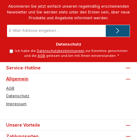
Abonnieren Sie jetzt einfach unseren regelmäßig erscheinenden
Newsletter und Sie werden stets unter den Ersten sein, über neue
Produkte und Angebote informiert werden.
E-
Mail-
Adresse
*
Datenschutz
Ich habe die
Datenschutzbestimmungen
zur Kenntnis genommen
und die
AGB
gelesen und bin mit ihnen einverstanden.
*
Service-Hotline
Allgemein
AGB
Datenschutz
Impressum
Unsere Vorteile
Zahlungsarten