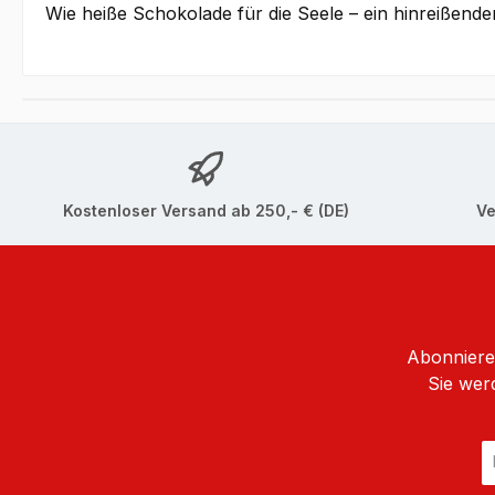
Wie heiße Schokolade für die Seele – ein hinreißend
Kostenloser Versand ab 250,- € (DE)
Ve
Abonnieren
Sie wer
E
Ma
A