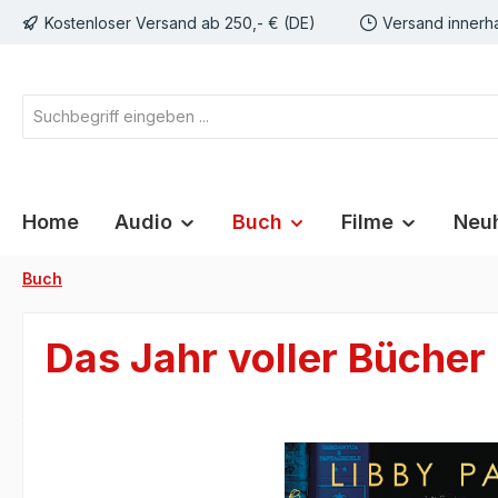
Kostenloser Versand ab 250,- € (DE)
Versand innerh
springen
Zur Hauptnavigation springen
Home
Audio
Buch
Filme
Neuh
Buch
Das Jahr voller Büche
Bildergalerie überspringen