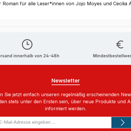
er Roman für alle Leser*innen von Jojo Moyes und Cecilia 
rsand innerhalb von 24-48h
Mindestbestellwer
Newsletter
 Sie jetzt einfach unseren regelmäßig erscheinenden New
den stets unter den Ersten sein, über neue Produkte und 
informiert werden.
-
il-
dresse