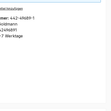
ttel hinzufügen
mmer:
442-49689-1
Goldmann
42496891
-7 Werktage