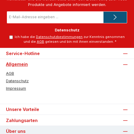
Produkte und Angebote informiert werden.
E-
Mail-
Adresse
*
Datenschutz
Ich habe die
Datenschutzbestimmungen
zur Kenntnis genommen
und die
AGB
gelesen und bin mit ihnen einverstanden.
*
Service-Hotline
Allgemein
AGB
Datenschutz
Impressum
Unsere Vorteile
Zahlungsarten
Über uns