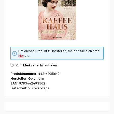
Um dieses Produkt zu bestellen, melden Sie sich bitte
hier
an.
Zum Merkzettel hinzufügen
Produktnummer:
442-49356-2
Hersteller:
Goldmann
EAN:
9783442493562
Lieferzeit:
5-7 Werktage