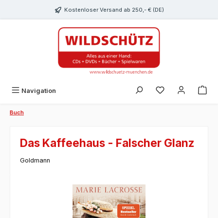
alt springen
Kostenloser Versand ab 250,- € (DE)
Du hast 0 Produk
Navigation
Buch
Das Kaffeehaus - Falscher Glanz
Goldmann
Bildergalerie überspringen