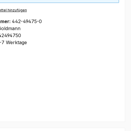
ttel hinzufügen
mmer:
442-49475-0
Goldmann
42494750
-7 Werktage