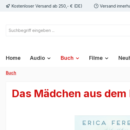
Kostenloser Versand ab 250,- € (DE)
Versand innerh
springen
Zur Hauptnavigation springen
Home
Audio
Buch
Filme
Neuh
Buch
Das Mädchen aus dem 
Bildergalerie überspringen