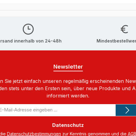
rsand innerhalb von 24-48h
Mindestbestellwer
Newsletter
 Sie jetzt einfach unseren regelmäßig erscheinenden New
den stets unter den Ersten sein, über neue Produkte und 
informiert werden.
-
il-
dresse
Datenschutz
 die
Datenschutzbestimmungen
zur Kenntnis genommen und die
AG