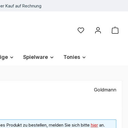
r Kauf auf Rechnung
Du hast 0 Produkte au
ige
Spielware
Tonies
Goldmann
s Produkt zu bestellen, melden Sie sich bitte
hier
an.