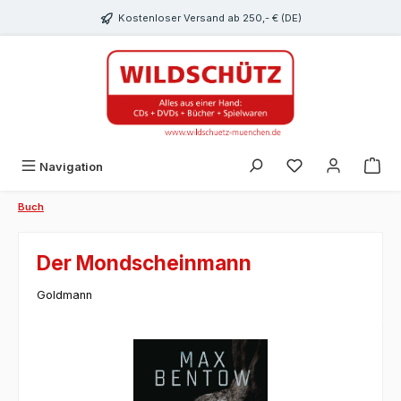
alt springen
Kostenloser Versand ab 250,- € (DE)
Du hast 0 Produk
Navigation
Buch
Der Mondscheinmann
Goldmann
Bildergalerie überspringen