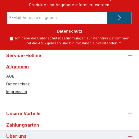
Produkte und Angebote informiert werden.
E-
Mail-
Adresse
*
Datenschutz
Ich habe die
Datenschutzbestimmungen
zur Kenntnis genommen
und die
AGB
gelesen und bin mit ihnen einverstanden.
*
Service-Hotline
Allgemein
AGB
Datenschutz
Impressum
Unsere Vorteile
Zahlungsarten
Über uns