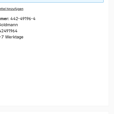
ttel hinzufügen
mmer:
442-49196-4
Goldmann
42491964
-7 Werktage