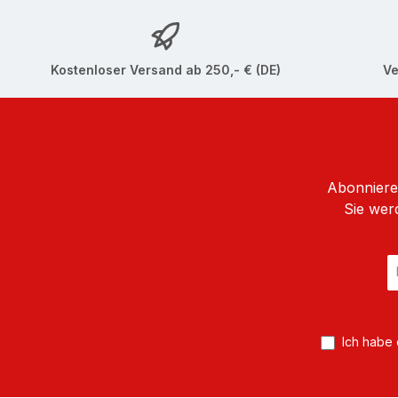
Kostenloser Versand ab 250,- € (DE)
Ve
Abonnieren
Sie wer
E
Ma
A
*
Ich habe