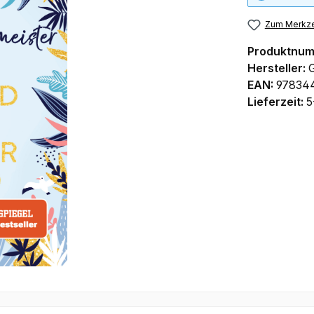
Zum Merkze
Produktnu
Hersteller:
EAN:
97834
Lieferzeit:
5