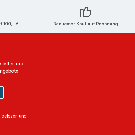
t 100,- €
Bequemer Kauf auf Rechnung
sletter und
Angebote
B
gelesen und