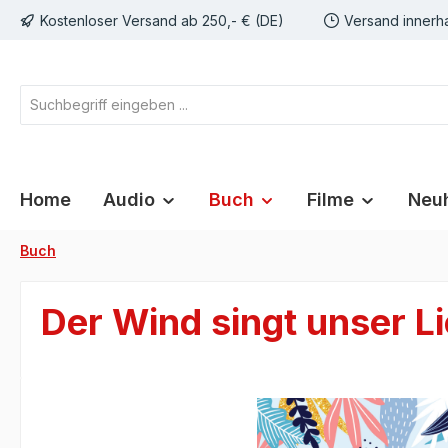
Kostenloser Versand ab 250,- € (DE)
Versand innerh
springen
Zur Hauptnavigation springen
Home
Audio
Buch
Filme
Neuh
Buch
Der Wind singt unser L
Bildergalerie überspringen