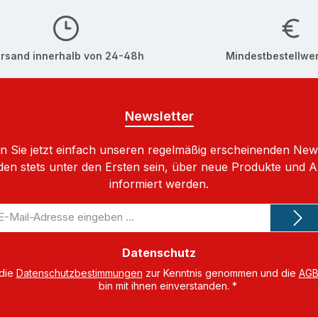
rsand innerhalb von 24-48h
Mindestbestellwer
Newsletter
 Sie jetzt einfach unseren regelmäßig erscheinenden New
den stets unter den Ersten sein, über neue Produkte und 
informiert werden.
-
il-
dresse
Datenschutz
 die
Datenschutzbestimmungen
zur Kenntnis genommen und die
AG
bin mit ihnen einverstanden.
*